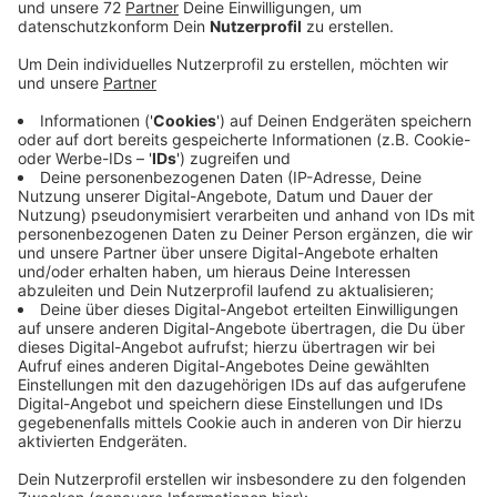
Anzeige
In Nordwalde ist in dieser Woche ein Anhänger mit
einer Blitzeranlage auf der Straße umgekippt. Wir
haben euch ein Foto davon auf facebook gezeigt und
ihr habt euch ordentlich darüber lustig gemacht.
Tobias aus Emsdetten hat den lustigsten Spruch
abgelassen.
Und der Grund für den Unfall: Überhöhte
Geschwindigkeit.
Anzeige