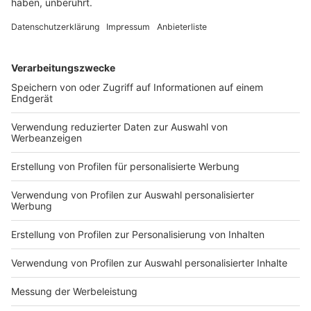
Details durch und stimmen Sie der
Nutzung des Service zu, um dieses
Video anzusehen.
Mehr Informationen
Nelson Müller präsentiert fünf verschiedene Wege,
was man aus einem Kürbis alles machen kann, außer
Akzeptieren
einer Figur zu Halloween.
powered by
Usercentrics Consent
Anzeige
Management Platform
Das ist der Kitchen Club by Nelson Müller
Anzeige
Bei euch läuft das Radio in der Küche, bei uns die
Küche im Radio. Starkoch Nelson Müller lädt uns
exklusiv in seinen Kitchen Club ein. Ab sofort versorgt