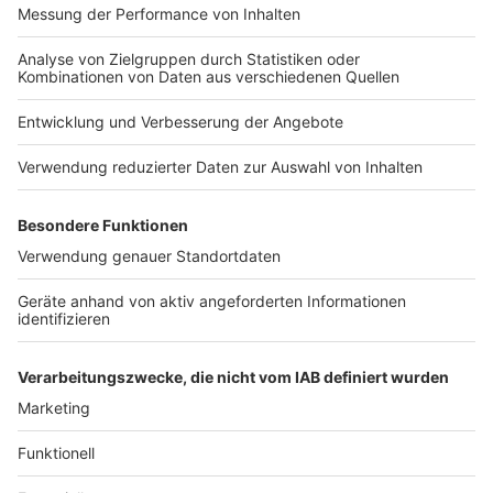
er uns täglich mit raffinierten Rezepten zum
Nachkochen oder Nachkochen lassen. Nelson nimmt
uns mit in seine Küche und weiht uns in die
Geheimnisse eines bekannten Profikochs ein. Der
Kitchen Club by Nelson Müller ist etwas für alle
Gourmets und Gourmüsen. Für alle von euch, die
wissen, dass Kardamom ein Gewürz ist und kein
Ersatzteil fürs Auto. Das ist "Foodtainment" der
Extraklasse. Feinste Küche, die man überall genießen
kann. Serviert in eurem Lieblingsradio. Bon Appetit -
oder wie Nelson es sagt: "Macht nix, wenn's
schmeckt!"
Nelson Müller live erleben? Hier gibt es
Infos zu den
Terminen
.
Anzeige