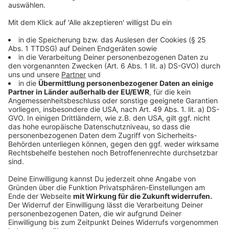
Viertel Liter Kürbiskernöl
Anzeige
So bereitet ihr die Kürbisvariationen vor
Anzeige
Wir benötigen Ihre
Zustimmung, um den YouTube
Video-Service zu laden!
Wir verwenden einen Service eines
Drittanbieters, um Videoinhalte
einzubetten. Dieser Service kann
Daten zu Ihren Aktivitäten
sammeln. Bitte lesen Sie die