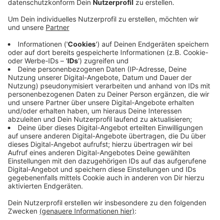
Rezepte und Zubereitungen: "Variationen
vom Kürbis"
Anzeige
Zutaten für ein Kürbischutney
500g Muskatkürbis
4 EL Zucker
50 ml weißen Balsamico
1 Lorbeerblatt
3 Nelken
1 Sternanis
3 EL Chillipaste
Zutaten für Kürbispiccata
500g Muskatkürbis
1 EL Essig