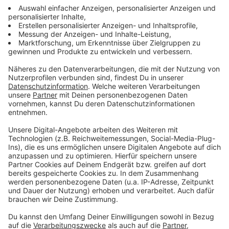
eine Prise Zucker
1 Ei
20g Parmesankäse
5g Mehl
etwas Öl
Zutaten für karamellisierte Kürbiskerne
Kürbiskerne
Zucker
Wasser
Chilipulver
Zutaten für eine Kürbismayonnaise
3 Eigelbe
Limettensaft
Salz
Pfeffer
Viertel Liter Rapsöl