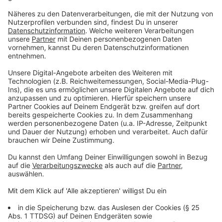
Butter
Anzeige
Und so bereitet ihr das Essen zu
Anzeige
Das Fischfilet fein würfeln und kalt stellen. Mit
Salz und Pfeffer würzen und in einer Moulinette
(Zerkleiner) kurz durchmixen. Dabei nach und nach
die Sahne dazugeben.
Das Fischfilet auf einer Seite mit der Farce
(Masse) bestreichen.
Die Banane schälen und ganz dünn aufschneiden.
Mit einem runden Ausstecher 1 Zentimeter große
Kreise ausstechen. Das Fischfilet auf der mit der
Farce bestrichenen Seite schuppenförmig mit der