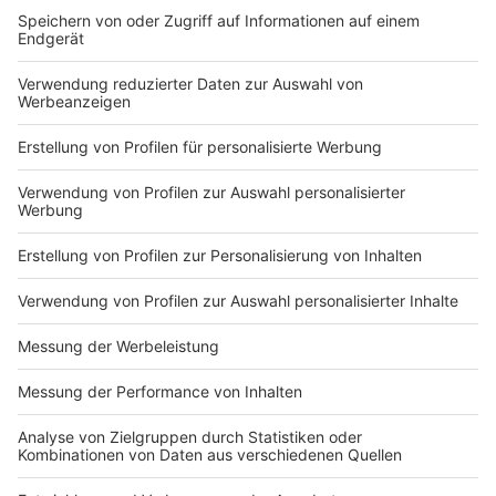
Geheimnisse eines bekannten Profikochs ein. Der
Kitchen Club by Nelson Müller ist etwas für alle
Gourmets und Gourmüsen. Für alle von euch, die
wissen, dass Kardamom ein Gewürz ist und kein
Ersatzteil fürs Auto. Das ist "Foodtainment" der
Extraklasse. Feinste Küche, die man überall genießen
kann. Serviert in eurem Lieblingsradio. Bon Appetit -
oder wie Nelson es sagt: "Macht nix, wenn's
schmeckt!"
Nelson Müller live erleben? Hier gibt es
Infos zu den
Terminen
.
Anzeige