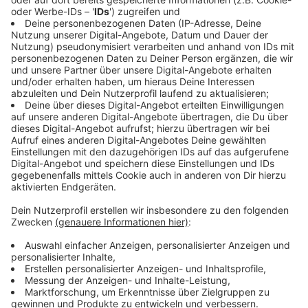
Das Rezept: "Petersfisch in
Bananenschuppen"
Anzeige
Zutaten
Petersfisch:
2 Fischfilets
Ein Stück Kochbanane
Fischfarce:
50 g Fischfilet
50g Sahne
Salz und Pfeffer
Rapsöl