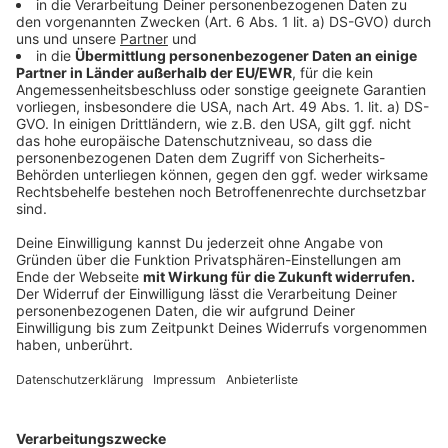
Banane belegen.
In einer beschichteten Pfanne in wenig Öl auf der
Schuppenseite knusprig braten. Kurz auf die
andere Seite drehen, etwas Butter dazugeben,
würzen und garziehen lassen.
Anzeige
Das ist der Kitchen Club by Nelson Müller
Anzeige
Bei euch läuft das Radio in der Küche, bei uns die
Küche im Radio. Starkoch Nelson Müller lädt uns
exklusiv in seinen Kitchen Club ein. Ab sofort versorgt
er uns täglich mit raffinierten Rezepten zum
Nachkochen oder Nachkochen lassen. Nelson nimmt
uns mit in seine Küche und weiht uns in die