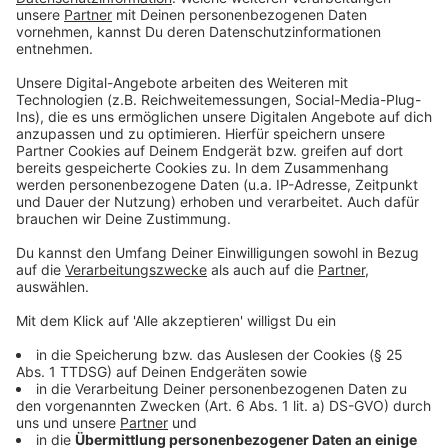
Und so bereitet ihr das Essen zu:
Anzeige
Die 8 Esslöffel Olivenöl sind eine ungefähre
Mengenabgabe - je nach Größe der Pfanne sollte
der ganze Boden bedeckt sein. Es sollte vor allem
nicht zu wenig Öl sein, denn das Öl und dass
ausgelassene Fett von der Wurst sind ja die Soße
für die Pasta.
Anzeige
Das ist der Kitchen Club by Nelson Müller:
Anzeige
Bei euch läuft das Radio in der Küche, bei uns die