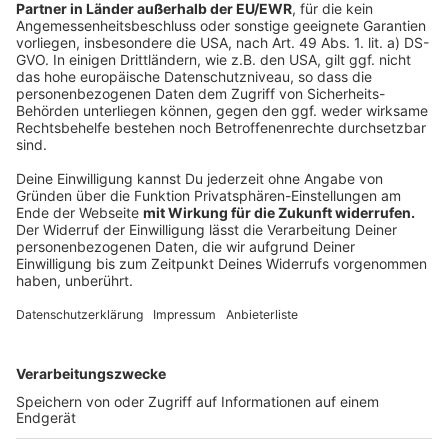
Küche im Radio. Starkoch Nelson Müller lädt uns
exklusiv in seinen Kitchen Club ein. Ab sofort versorgt
er uns täglich mit raffinierten Rezepten zum
Nachkochen oder Nachkochen lassen. Nelson nimmt
uns mit in seine Küche und weiht uns in die
Geheimnisse eines bekannten Profikochs ein. Der
Kitchen Club by Nelson Müller ist etwas für alle
Gourmets und Gourmüsen. Für alle von euch, die
wissen, dass Kardamom ein Gewürz ist und kein
Ersatzteil fürs Auto. Das ist "Foodtainment" der
Extraklasse. Feinste Küche, die man überall genießen
kann. Serviert in eurem Lieblingsradio. Bon Appetit -
oder wie Nelson es sagt: "Macht nix, wenn's
schmeckt!"
Nelson Müller live erleben? Hier gibt es
Infos zu den
Terminen
.
Anzeige