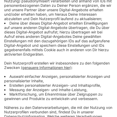
Das Rezept: "Pasta Diavola"
Anzeige
Zutaten:
150gr. Diavoletta, Salsiccia oder Chrizo
350gr Pasta
8 EL Olivenöl (je nach Größe der Pfanne sollte der
ganze Boden bedeckt sein)
Parmesan oder Grana Padano
Ciabatta
Anzeige