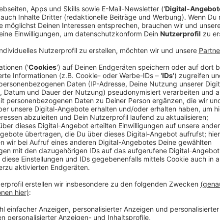
Anzeige
Comedy
Der Kitchen Club by Nelson Mü
Anzeige
Das Rezept: "Linseneintopf"
Anzeige
Zutaten für Linseneintopf:
1 Zwiebel fein gewürfelt