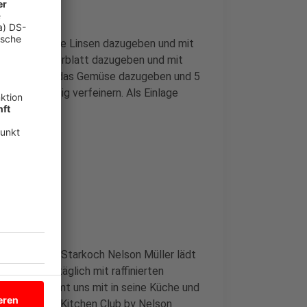
chwitzen. Die Linsen dazugeben und mit
üllen, Lorbeerblatt dazugeben und mit
heln lassen, das Gemüse dazugeben und 5
 wenig Essig verfeinern. Als Einlage
che im Radio. Starkoch Nelson Müller lädt
orgt er uns täglich mit raffinierten
Nelson nimmt uns mit in seine Küche und
ochs ein. Der Kitchen Club by Nelson