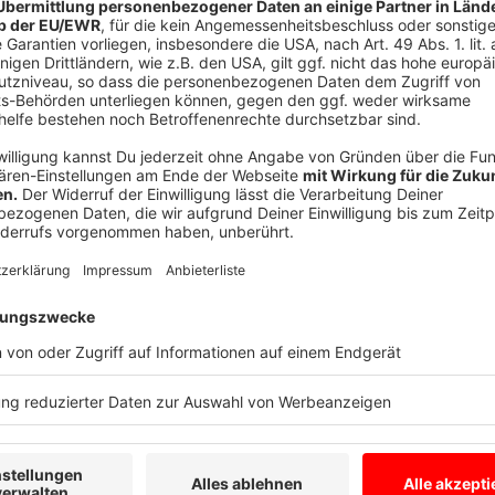
Den Speck und die Zwiebeln in dem Schmalz ans
dem Tomatenmark verrühren. Mit der Brühe auff
Salz und Pfeffer abschmecken. 25 Minuten köc
Minuten mit garen. Nochmal abschmecken und mit
nehme ich Wiener Würstchen.
Anzeige
Das ist der Kitchen Club by Nelson Müller:
Anzeige
Bei euch läuft das Radio in der Küche, bei uns die Kü
uns exklusiv in seinen Kitchen Club ein. Ab sofort vers
Rezepten zum Nachkochen oder Nachkochen lassen. 
weiht uns in die Geheimnisse eines bekannten Profik