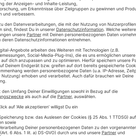
80g durchwachsener Speck fein gewürfelt
50g Schmalz
300g Pardinalinsen
50g Tomatenmark
1l Rinderbrühe
150g Möhren gewürfelt 1cm
150g Sellerie gewürfelt 1 cm
150g Lauch gewürfelt 1 cm
150g Kartoffel festkochend gewürfelt 1 cm
1 Lorbeerblatt
Salz
Pfeffer
Essig
Anzeige
Und so bereitet ihr das Essen zu:
Anzeige