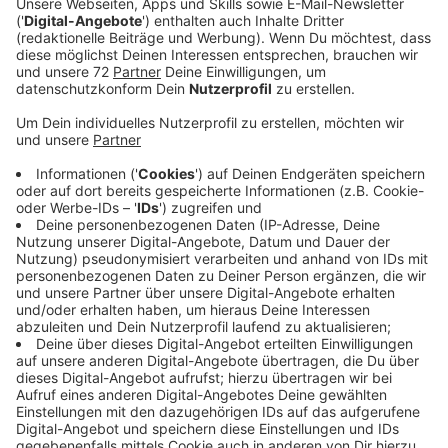
Das Rezept: "Erdbeer-Quark-Strudel"
Anzeige
Zubereitungszeit: 45 Min.
Zutaten:
Für den Teig:
50g Butter
200g Weizenmehl
1Prise Salz
100ml lauwarmes Wasser
Für die Füllung:
300g Erdbeeren
500g Magerquark abgehangen
100g körniger Frischkäse abgehangen