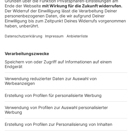
dünne Scheiben schneiden.
Den Strudelteig auf einem gemehlten Tuch
ausrollen, dann über dem Handrücken dünn
ausziehen.
Den Teig mit der zerlassenen Butter bestreichen.
Die Quarkmasse auf das Untere Teigdrittel geben
mit den Erdbeeren belegen und mit Hilfe des
Tuches aufrollen.
Auf ein mit Backpapier belegtes Blech geben mit
dem Rest der Butter abstreichen und bei 200
Grad im Ofen ca. 30 Minuten backen.
Anzeige
Das ist der Kitchen Club by Nelson Müller
Anzeige