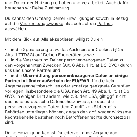
Teig:
Die Butter zerlassen.
Mit dem lauwarmen Wasser und dem Salz zu dem
Mehl geben und zu einem glatten Teig
verarbeiten.
In eine geölte Klarsichtfolie einschlagen und 30
Minuten ruhen lassen.
Tipp:
Wenn der Teig zu aufwändig ist, kann auch ein
Fertigteig verwendet werden.
Füllung:
Den Quark und den Frischkäse in einem
Passiertuch über Nacht abtropfen lassen.
Das Ei verschlagen den Limettensaft dazugeben
und die Stärke darin glattrühren.
Mit den übrigen Zutaten vermischen.
Die Erdbeeren waschen und putzen. In nicht zu