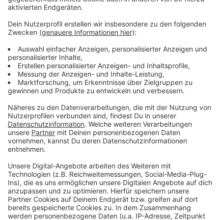
100g Zucker
1 Msp gemahlener Kardamom
Prise Salz
1 Ei Größe L
6 EL Maisstärke
Saft und abgeriebene Schale von 1 Limette
10 Basilikumblätter fein geschnitten
Außerdem:
100g Butter zum Bestreichen.
Anzeige
Und so bereitet ihr das Essen zu
Anzeige