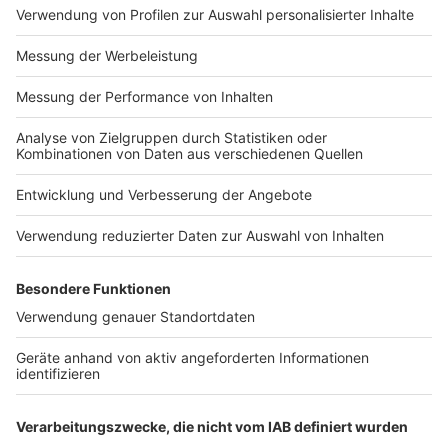
Bei euch läuft das Radio in der Küche, bei uns die
Küche im Radio. Starkoch Nelson Müller lädt uns
exklusiv in seinen Kitchen Club ein. Ab sofort versorgt
er uns täglich mit raffinierten Rezepten zum
Nachkochen oder Nachkochen lassen. Nelson nimmt
uns mit in seine Küche und weiht uns in die
Geheimnisse eines bekannten Profikochs ein. Der
Kitchen Club by Nelson Müller ist etwas für alle
Gourmets und Gourmüsen. Für alle von euch, die
wissen, dass Kardamom ein Gewürz ist und kein
Ersatzteil fürs Auto. Das ist "Foodtainment" der
Extraklasse. Feinste Küche, die man überall genießen
kann. Serviert in eurem Lieblingsradio. Bon Appetit -
oder wie Nelson es sagt: "Macht nix, wenn's
schmeckt!"
Nelson Müller live erleben? Hier gibt es
Infos zu den
Terminen
.