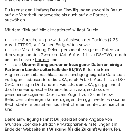
halbe kleine Zwiebel
Salz
Pfeffer
Anzeige
Und so bereitet ihr das Essen zu
Anzeige
Wir benötigen Ihre
Zustimmung, um den YouTube
Video-Service zu laden!
Wir verwenden einen Service eines
Drittanbieters, um Videoinhalte
einzubetten. Dieser Service kann