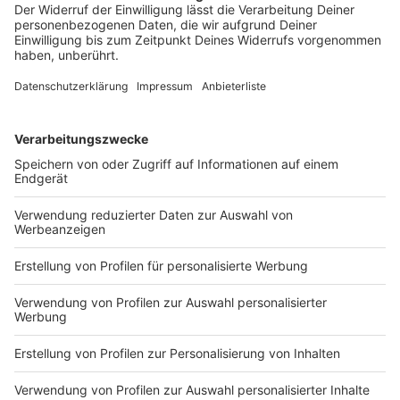
Daten zu Ihren Aktivitäten
sammeln. Bitte lesen Sie die
Details durch und stimmen Sie der
Nutzung des Service zu, um dieses
Video anzusehen.
Mehr Informationen
Zum Kartoffelsalat passt für Nelson Müller übrigens
ein Backfischbrötchen, mit eigens kreierter
Akzeptieren
Remoulade. Das solltet ihr euch nicht entgehen
powered by
Usercentrics Consent
lassen.
Management Platform
Anzeige
Das ist der Kitchen Club by Nelson Müller
Anzeige
Bei euch läuft das Radio in der Küche, bei uns die