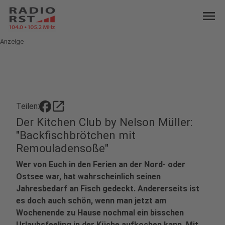
menu
Anzeige
open_in_new
Teilen:
Der Kitchen Club by Nelson Müller:
"Backfischbrötchen mit
Remouladensoße"
Wer von Euch in den Ferien an der Nord- oder
Ostsee war, hat wahrscheinlich seinen
Jahresbedarf an Fisch gedeckt. Andererseits ist
es doch auch schön, wenn man jetzt am
Wochenende zu Hause nochmal ein bisschen
Urlaubsfeeling in der Küche aufkochen kann. Mit