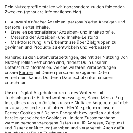
250ml helles Bier, kalt
Salz & Pfeffer
zum Braten Butterschmalz, oder Öl
Für die Remouladenmayonnaise:
2 Stück Eigelb
250 ml Pflanzenöl
2 TL Zitronensaft
Salz & Pfeffer
Halber TL Senf
Für die Einlage zur Remoulade:
2 Eier, hartgekocht
2 Gewürzgurken, oder Cornichon
4 EL gehackte Kräuter, z. B. Petersilie,
Schnittlauch oder Dill
1 TL Apfelessig, oder Kräuteressig
halber Teelöffel Zucker