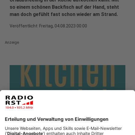
so einem schönen Backfisch auf der Hand, steht
man doch gefühlt fast schon wieder am Strand.
Veröffentlicht:
Freitag, 04.08.2023 00:00
Anzeige
Comedy