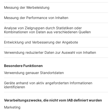
Küche im Radio. Starkoch Nelson Müller lädt uns
exklusiv in seinen Kitchen Club ein. Ab sofort versorgt
er uns täglich mit raffinierten Rezepten zum
Nachkochen oder Nachkochen lassen. Nelson nimmt
uns mit in seine Küche und weiht uns in die
Geheimnisse eines bekannten Profikochs ein. Der
Kitchen Club by Nelson Müller ist etwas für alle
Gourmets und Gourmüsen. Für alle von euch, die
wissen, dass Kardamom ein Gewürz ist und kein
Ersatzteil fürs Auto. Das ist "Foodtainment" der
Extraklasse. Feinste Küche, die man überall genießen
kann. Serviert in eurem Lieblingsradio. Bon Appetit -
oder wie Nelson es sagt: "Macht nix, wenn's
schmeckt!"
Nelson Müller live erleben? Hier gibt es
Infos zu den
Terminen
.
Anzeige