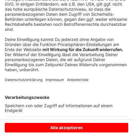
sammeln. Bitte lesen Sie die
Details durch und stimmen Sie der
Nutzung des Service zu, um dieses
Video anzusehen.
Mehr Informationen
Wie laut Windräder im Vergleich wirklich sind zeigt Dir
dieses Video:
Akzeptieren
Anzeige
powered by
Usercentrics Consent
Management Platform
Anzeige
Anzeige