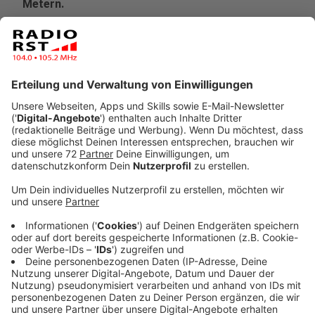
Metern.
Veröffentlicht:
Dienstag, 03.08.2021 07:44
Anzeige
Erst Anfang des Monats hat die schwarz-gelbe
Landesregierung neue Abstandsregeln für Windräder
durch den Landtag gebracht. 1.000 Meter haben
künftig zwischen einem Windrad und Wohnhäusern zu
liegen. Der Mindestabstand greift bei Siedlungen ab
drei Gebäuden. Bei anderen Anlagen und Fabriken in
NRW sind die Abstände teilweise geringer, auch wenn
es da explosive oder giftige Stoffe gibt. Sie
produzieren zum Beispiel Ammoniak, Chlor oder
Schwefeldioxid. Werke, die Säuren herstellen und
Abfallanlagen sind schon ab 700 Metern erlaubt.
Windrad-Betreiber Heiner Konert aus Metelen hält das