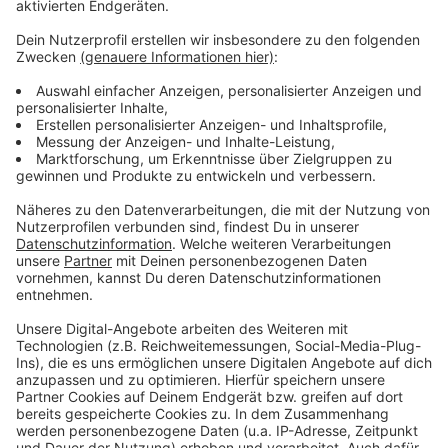
eigenen Angaben seit Oktober umsonst. Eine weitere
Forderung ist, dass die Reisebüros Provisionen
behalten dürfen, auch wenn die Reise abgesagt wird.
Anzeige
©
Reiseagentur Grenzenlos
Anzeige
©
Reiseagentur Grenzenlos
Anzeige