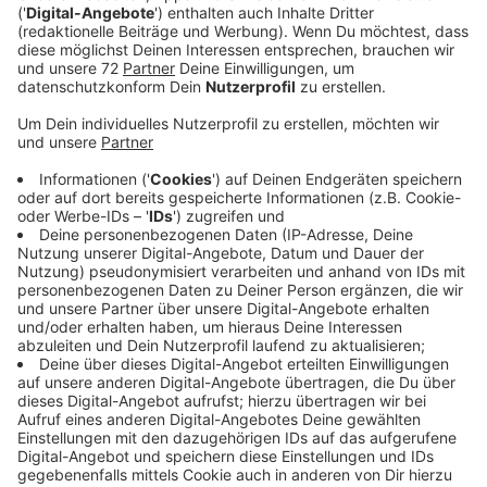
Veröffentlicht:
Mittwoch, 13.05.2020 18:14
Anzeige
In Münster haben am Mittag Beschäftigte von Reise-
Unternehmen und Reisebüros aus der RADIO RST-
Region demonstriert. Eine Demo mit 60 Leuten war
genehmigt worden - mit Masken und Abstand. Die
Demonstranten haben leere Koffer und Liegestühle
aufgestellt, als Zeichen für die vielen abgesagten
Reisen in der Coronakrise. Die Reise-Unternehmen
fordern mehr Hilfen vom Staat. Sie möchten Geld, das
sie später nicht zurückzahlen. Unter anderem zahlen
sie Provisionen zurück, wenn Reisen storniert werden,
auch wenn die Reisebüros ihre Leistungen erbracht
haben. Einige Reisebüros arbeiten deshalb nach