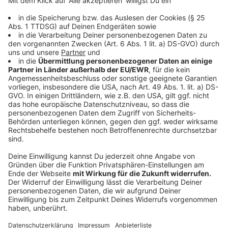
europäischen Ländern im Umlauf, darunter
Deutschland, die Niederlande, Österreich, die Schweiz,
Tschechien und Rumänien. Bis Ende 2027 sollen bis zu
zehn Mehrweg-Varianten für unterschiedliche
Topfgrößen verfügbar sein. Die Trays sind laut
Unternehmen auf eine Lebensdauer von rund 20
Jahren und etwa 200 Umläufe ausgelegt. Nach Ende
der Nutzungsdauer sollen sie recycelt werden.
Anzeige
Kreislaufwirtschaft stärkt Umwelt und
Wirtschaft
Anzeige
Nach Auffassung der DBU lässt sich das Prinzip der