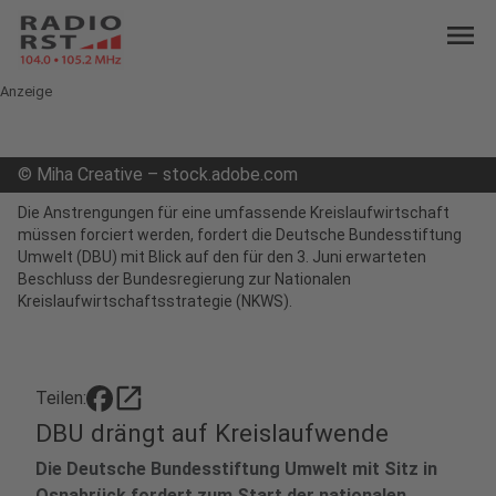
menu
Anzeige
©
Miha Creative – stock.adobe.com
Die Anstrengungen für eine umfassende Kreislaufwirtschaft
müssen forciert werden, fordert die Deutsche Bundesstiftung
Umwelt (DBU) mit Blick auf den für den 3. Juni erwarteten
Beschluss der Bundesregierung zur Nationalen
Kreislaufwirtschaftsstrategie (NKWS).
open_in_new
Teilen:
DBU drängt auf Kreislaufwende
Die Deutsche Bundesstiftung Umwelt mit Sitz in
Osnabrück fordert zum Start der nationalen