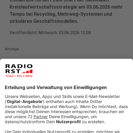
Kreislaufwirtschaftsstrategie am 03.06.2026 mehr
Tempo bei Recycling, Mehrweg-Systemen und
zirkulären Geschäftsmodellen.
Veröffentlicht:
Mittwoch, 03.06.2026 12:08
Anzeige
DBU fordert mehr Tempo für
Kreislaufwirtschaft
Anzeige
Die Deutsche Bundesstiftung Umwelt (DBU) drängt
auf schnellere Fortschritte beim Umbau hin zu einer
umfassenden Kreislaufwirtschaft in Deutschland.
Hintergrund ist der für heute (Mi., 03.06.) erwartete