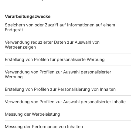
Kreislaufwirtschaft auf viele weitere Branchen
übertragen. Neben dem Gartenbau sieht die Stiftung
großes Potenzial etwa im Bauwesen, bei Textilien und
in der industriellen Wiederverwendung. Beispiele aus
der DBU-Förderung reichen von Holz-Lehm-
Hybriddecken über die Wiederverwendung von
Baustoffen bis hin zu KI-gestützter Textilsortierung
und textilem Upcycling.
Die Stiftung verweist zudem auf wirtschaftliche
Chancen: Einer 2024 veröffentlichten Studie zufolge
könnten durch Circular Economy jährlich rund 80
Millionen Tonnen CO2-Äquivalente eingespart werden.
Der BDI erwartet bis 2030 eine zusätzliche jährliche
Bruttowertschöpfung von zwölf Milliarden Euro für die
deutsche Wirtschaft. Aus Sicht der DBU kann die
NKWS daher wichtige Impulse setzen, etwa bei
Investitionen, digitalen Produktpässen und
nachhaltigeren Prozessen im Onlinehandel.