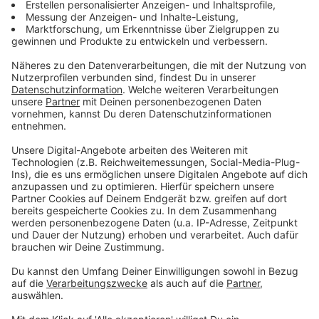
Mehrweg statt Einweg bei Topfpflanzen
Anzeige
Ein Beispiel ist das Unternehmen Euro Plant Tray
GmbH aus Monheim. Es hat ein Mehrweg-System für
den Transport von Topfpflanzen entwickelt und will
damit Einweg-Plastiktrays ersetzen. Nach Angaben
der DBU werden in Europa jährlich bis zu 700 Millionen
Einweg-Kunststoffträger genutzt, davon rund 150
Millionen in Deutschland. Diese verursachen laut
Schätzungen etwa 75.000 Tonnen Plastikmüll pro
Jahr. Die wiederverwendbaren Trays von Euro Plant
Tray bestehen teilweise aus Recycling-Kunststoff
und sind mit Chips zur Rückverfolgung ausgestattet.
Nach Unternehmensangaben befinden sich derzeit
rund zwei Millionen Mehrweg-Trays in mehreren