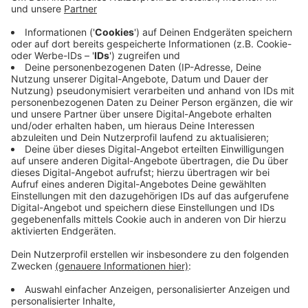
Beschluss der Bundesregierung zur Nationalen
Kreislaufwirtschaftsstrategie (NKWS). Nach
Einschätzung der Stiftung kann eine funktionierende
Circular Economy Rohstoffe sparen, Müll vermeiden,
klimaschädliche Emissionen senken und zugleich neue
Geschäftsmodelle für Mittelstand und Start-ups
ermöglichen.
Die DBU verweist auf zahlreiche geförderte
Praxisprojekte, die zeigen sollen, wie
Kreislaufwirtschaft im Alltag funktioniert. Dazu zählen
Vorhaben aus den Bereichen zirkuläres Bauen,
Umweltbildung, Wiederverwendung, Textilrecycling
und Kunststoffrecycling. DBU-Generalsekretär
Alexander Bonde betont, dass die Zukunft der
Wirtschaft zirkulär sei. Deutschland müsse sich von
der Wegwerfmentalität verabschieden.
Anzeige