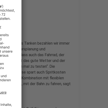
r Region: Für das Tanken bezahlen wir immer
punkt Verkehrsplanung und
ufmerksam, dass auch das Fahrrad, der
„Vielleicht ist das gute Wetter und der
 Alternativen mal zu testen“. Die
eit von Zuhause spart auch Spritkosten
aus beidem in Kombination mit flexiblen
zu anzuregen, mit der Bahn zu fahren, sagt