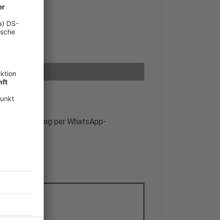
e deine Meinung per WhatsApp-
dio.
itpreisen?