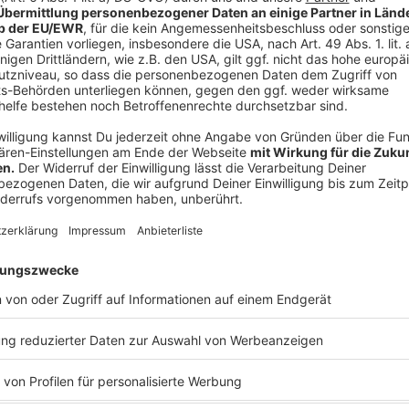
Anzeige
Deine Meinung
Anzeige
©
RADIO RST
Anzeige
Stimme ab in unserer Umfrage und schicke uns gern
Sprachnachricht (05971-92090) direkt zu uns ins Stu
Anzeige
Wie sehr leidest du unter den hohen Spr
Sehr