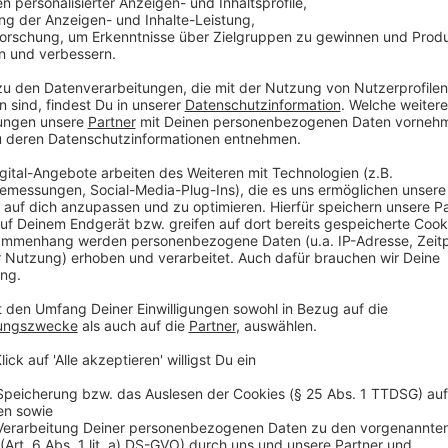
Auch Fahrschulen leiden unter der aktuellen Situatio
Fahrschule Weers in Mettingen gesprochen, für die b
und Einschränkungen eine große Belastung war. Die 
dazu, die eigenen Preise anzuheben, um auch weiterh
auszubilden.
Wir haben dich gefragt, wie die Kosten dich beeinflu
anderem Sandra aus Spelle:
Anzeige
Birgit Leyschulte von der Bürgerinitiative