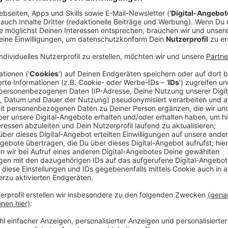
Anzeige
Thema diese Woche: Steigende Spritpreise
Anzeige
Der Krieg in der Ukraine betrifft auch uns hier in de
mehr Geld. Frau Professor Klemmer mit dem Schwer
Verkehrslogistik von der FH Münster macht darauf a
Bus oder die Bahn Alternativen zum Autofahren sind. 
hohe Spritpreis […] die optimale Voraussetzung, diese
Homeoffice-Pflicht läuft zum 20. März aus – die Arb
ein, ist jedoch nicht in jedem Beruf möglich. Ein Mix 
Arbeitszeiten ist auch eine Lösung, die Menschen da
Frau Professor Klemmer.