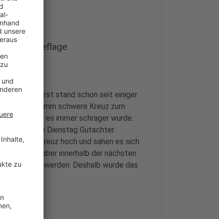
nd in Schieflage
e in Borghorst stand schon seit einiger
das 300 Kilogramm schwere Kreuz zum
etragen, dass es immer schräger wurde.
h aus, dass am Dienstag Gutachter
0 Meter zum Kreuz hoch und sahen es sich
rlich, könnte aber innerhalb der nächsten
ür die Bürger werden. Deshalb wurde das