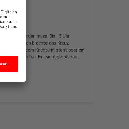
he
bgenommen werden muss. Bis 15 Uhr
n Schwerlastkran brachte das Kreuz
seit 1985 auf dem Kirchturm steht oder ein
 klären Experten. Ein wichtiger Aspekt