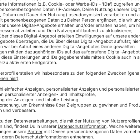
Anzeige
Das Kreuz auf der St.-Nikomedes-Kirche sta
Anzeige
Das Kreuz auf dem Kirchturm der St.-Nikomedes-Kirch
Zeit schief. Anfang 2018 hatte Sturm "Friederike" 
kippen gebracht. Seitdem hat jeder Sturm dazu beig
Nach 1 1/2 Jahren sah der Schiefstand so gefährlic
einbestellt wurden. Sie fuhren mit einem Kran die 9
an. Das Resultat: Die Schieflage ist noch nicht gefäh
Zeit und mit den nächsten Stürmen zu einer Gefahr f
Kreuz gestern präventiv abgenommen.
Anzeige