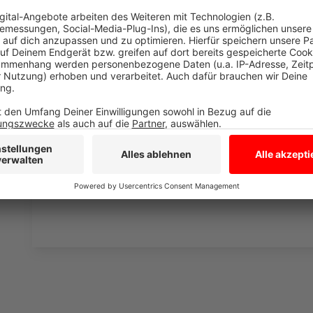
Industriekletterer arbeiten in 90 Metern Hö
Anzeige
Am Mittag fiel die Entscheidung, dass das Kreuz a
arbeiteten Industriekletterer in 90 Metern Höhe. Ei
schließlich auf den Boden. Ob das selbe Kreuz, das 
anderes Modell bald wieder auf den Kirchturm kommt,
bei der Entscheidung ist der Denkmalschutz.
Anzeige