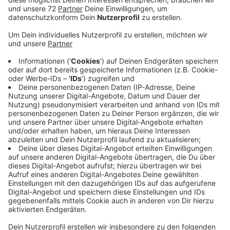
Veröffentlicht:
Freitag, 12.06.2020 00:00
Anzeige
Seit dieser Woche läuft in Münster ein Sommer-
Skateboard-Programm für Kinder. Hier lernen die Kids -
unter Hygiene-Vorschriften - die Basics und skaten
zusammen mit Profis. Das Projekt kommt von der
gemeinnützigen münsteraner Einrichtung "skate-aid" -
sie stellt auch die Ausrüstung. Damit die Kosten gering
bleiben, und es für alle möglich ist, teilzunehmen, wird
das Ganze auch von Spenden der Aktion skate-aid
mitfinanziert.
Anzeige