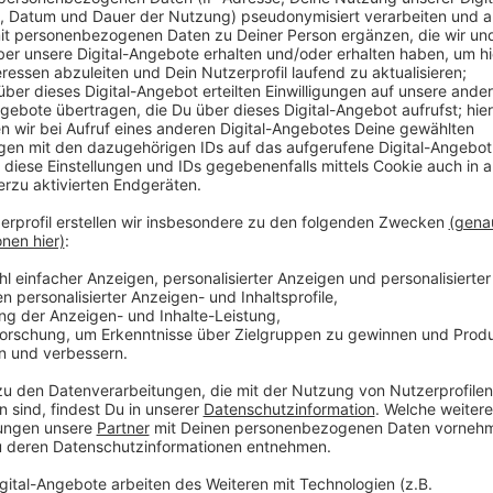
An der Uni Bielefeld haben Forscher einen schneller
ist auf der Basis des verbreiteten PCR-Tests entst
verbessert, in dem sie geschaut haben, wie er schnel
Moment dauert die Auswertung eines Coronatests im
neue Test aus Bielefeld braucht nur 16 Minuten. Dadu
er nicht zugelassen – doch sobald es grünes Licht gib
Tests in der Stunde möglich. Das würde helfen das 
Regionen mit vielen Neuinfektionen – auch Urlaub m
Schnell-Test besser möglich.
Anzeige
DGN