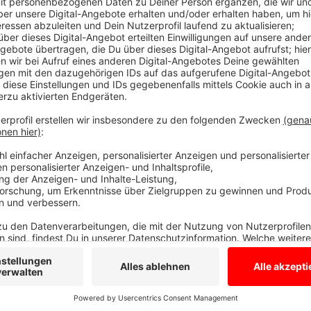
Unsere Daily Good News diesmal mit guten Nachrich
Anzeige
DGN: Dominikanerkirche wieder offen
Anzeige