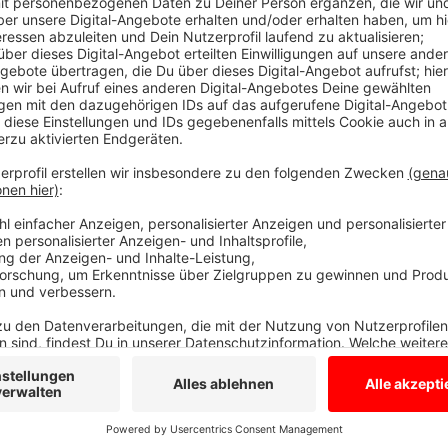
In Saerbeck gibt es etwas zu Feiern.
Anzeige
DGN: 900 Jahre Saerbeck
Anzeige