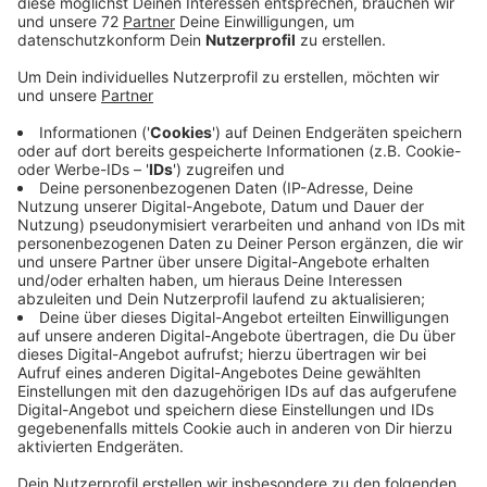
Veröffentlicht:
Montag, 01.03.2021 00:00
Anzeige
Solaranlagen auf dem Dach boomen. Mehr als 150.000
Anlagen haben Hausbesitz*innen im letzten Jahr auf
ihren Dächern montieren lassen. Das sind fast doppelt
so viele wie 2019 sagt der Bundesverband
Solarwirtschaft (BSW). Ein Grund dafür: Viele möchten
ihren Co2 Ausstoß reduzieren, fahren ein Elektroauto
und möchten es mit ihrem eigenen grünen Strom
laden.
Anzeige