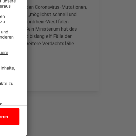
ngsprojekt zu den Coronavirus-Mutationen,
s geht darum, „möglichst schnell und
gers sich in Nordrhein-Westfalen
f Laumann. Sein Ministerium hat das
RW-weit sind bislang elf Fälle der
rikanischen. Weitere Verdachtsfälle