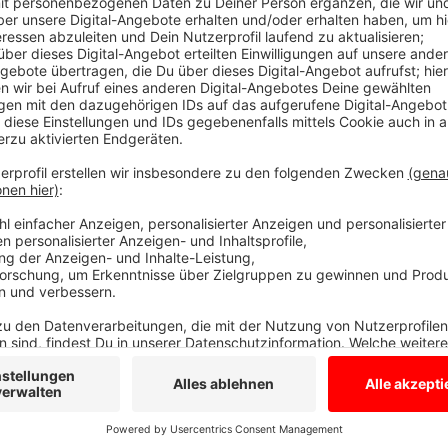
Ein Experte der Uniklinik Münster leitet ein Forschu
die zuerst in Großbritannien nachgewiesen wurden. E
umfassend“ zu klären, wie die neue Variante des Erre
ausbreitet, sagt NRW-Gesundheitsminister Karl-Jose
Projekt gestartet und fördert es mit 200.000 €uro. N
britischen Variante nachgewiesen und drei der südaf
werden untersucht.
Anzeige