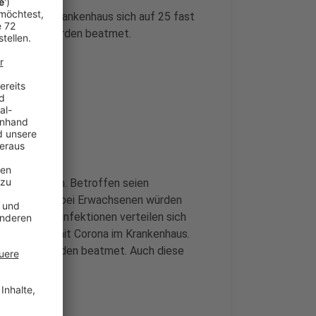
t:innen im Krankenhaus sich auf 25 fast
ation, zwei werden beatmet.
 Infektionen. Betroffen seien
fdurchbrüche bei Erwachsenen würden
hehen. Die Infektionen verteilen sich
in Münster mit Corona im Krankenhaus.
station, 5 werden beatmet. Auch diese