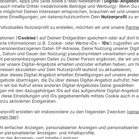
Innerhalb einer Woche hat die Zahl der Corona-Patien
verdoppelt. Drei von ihnen liegen auf der Intensivst
Anzeige
Sprunghafter Anstieg auch in Münster
Anzeige
Auch Münster meldet einen sprunghaften Anstieg der
insbesondere Kinder und Jugendliche und auch Imp
häufiger. Und das ohne ein besonderes Ausbruchsgesc
über das gesamte Stadtgebiet. 23 Menschen liegen 
Gestern waren es noch 15. 7 liegen auf der Intensiv
Zahlen sind insgesamt gestiegen.
Anzeige