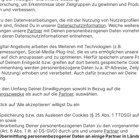
Die Corona-Inzidenzen für das Münsterland
Anzeige
Kreis Borken: 106
Kreis Steinfurt: 94
Kreis Warendorf: 84
Münster: 70
Kreis Coesfeld: 37
Anzeige
Die Corona-Inzidenzen für die Nachbarregio
Anzeige