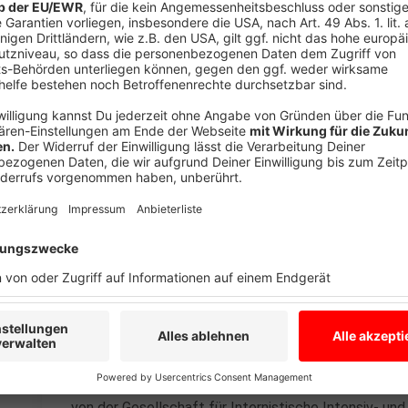
Emsland: 135
Landkreis Osnabrück: 106
Osnabrück: 77
Grafschaft Bentheim: 67
Anzeige
Anstieg gefährdet Gesundheitssystem
Anzeige
Weil die Zahl der Corona-Neuinfektionen so hoch ist,
bald eine Überlastung des Gesundheitssystems. Das 
von der Gesellschaft für Internistische Intensiv- un