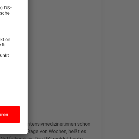
 befürchten Intensivmediziner:innen schon
sei nur eine Frage von Wochen, heißt es
d Notfallmedizin. Das RKI meldet heute