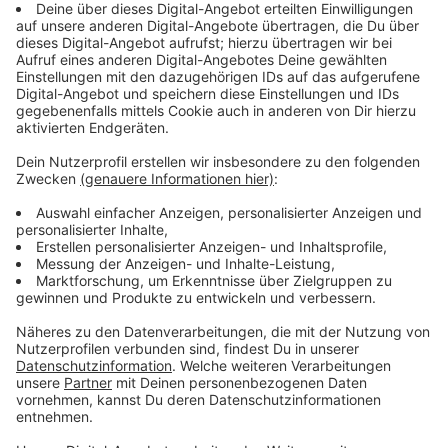
Infektion mit dem Virus, Bedenkzeit und in wenigen
Fällen die grundsätzliche Ablehnung einer Impfung. Die
Bereitschaft wird sich mit fortschreitender,
erfolgreicher Impfphase wohl noch weiter vergrößern.
Die Stadt Münster setzt außerdem auf allen
Öffentlichkeitskanälen ihre Impfkampagne um und
klärt auf.
Landkreis Emsland
Die Impfquote liegt bisher bei rund 80 Prozent beim
Personal und etwa 90 Prozent bei den Bewohnern.
Gründe gegen eine Impfung, sind Vorbehalte wegen zu
geringer Erfahrungen mit dem Impfstoff, da er schnell
entwickelt wurde und erst gerade in der Anwendung
ist. Vor den Impfungen wird das Personal in den
Einrichtungen durch die Impfteams über den
Impfstoff und das Vorgehen informiert, was zu einer
höheren Akzeptanz führt.