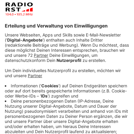
Anzeige
Nur etwa jede zweite Pflegekraft in Heimen im
Raum
Osnabrück
lässt sich gegen Corona impfen. Diese
Nachricht ist jetzt durch die Medien gegangen. RADIO
RST hat nachgefragt, wie es mit der Impfbereitschaft
in anderen Teilen unserer Region aussieht.
Stadt Münster
In der Stadt Münster gibt es eine extrem hohe
Impfbereitschaft unter den Bewohnern, der Anteil
liegt bei über 95 Prozent. Auch unter den
Pflegekräften ist der Anteil der Impfwilligen deutlich
höher als im Bundesschnitt. Hier sind es mehr als 70
Prozent. Als Gründe, sich nicht impfen zu lassen,
werden Allergien genannt, eine bereits erfolgte