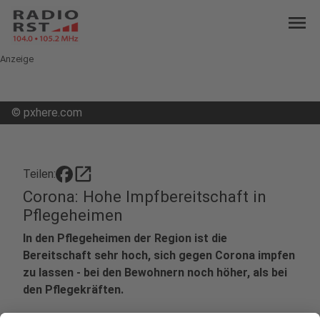
menu
Anzeige
©
pxhere.com
open_in_new
Teilen:
Corona: Hohe Impfbereitschaft in
Pflegeheimen
In den Pflegeheimen der Region ist die
Bereitschaft sehr hoch, sich gegen Corona impfen
zu lassen - bei den Bewohnern noch höher, als bei
den Pflegekräften.
Veröffentlicht:
Montag, 11.01.2021 05:48