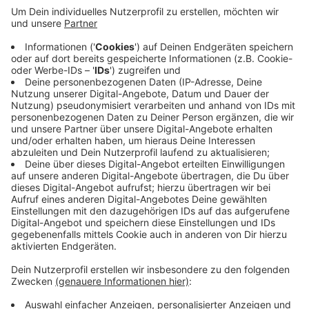
Missbrauch und heimliches Überwachen nicht
möglich
Anzeige
Die Bundesregierung will den Missbrauch der App
ausschließen. Infektionsmeldungen können nur nach
Bestätigung der Gesundheitsbehörden in der App
eingetragen werden. Das geschehe dann durch das
Scannen eines entsprechenden QR-Codes. Es ist quasi
ausgeschlossen, dass auch die
Bevölkerung heimlich
überwacht
wird. Der Quell-Code der App kann auf der
Plattform "GitHub" transparent eingesehen werden.
Bei etlichen Analysen des Codes wurden keine
Hintertüren oder andere Anomalien entdeckt.
Anzeige