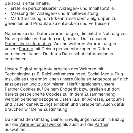
So soll der Akku unserer Smartphones nicht
beeinträchtigt werden
Anzeige
Dadurch, dass man sich auf Verwendung von
Bluetooth LE
geeinigt hat, sei ein schneller leerer
Akku eigentlich ausgeschlossen. LE steht für Low
Engergy (geringen Strombedarf). Die Entwickler
versprechen, dass das Nutzen der App längst nicht so
viel Strom verbraucht, wie das Streamen von Musik
auf einen Bluetooth-Lautsprecher. Trotzdem wird die
Praxis am Ende zeigen, wie es um die Akkus ausschaut.
Anzeige
So kann die App zu einem Erfolg werden
Anzeige