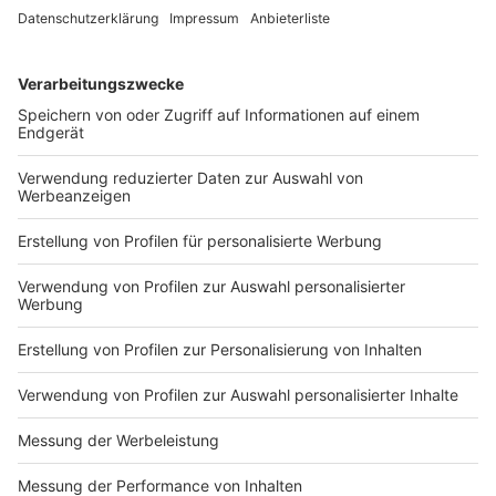
warnen kann und so dabei hilft, dass sich Bürgerinnen
und Bürger frühzeitig testen lassen, wird in
Grundrechte gerade nicht eingegriffen", sagt Demmer
dazu.
Anzeige
Fehlalarme nicht ausgeschlossen
Anzeige
Da die Bluetooth-Technik nicht für das Messen von
Abständen entwickelt wurde, wird es sicherlich auch
Fehlalarme geben. Es kann zum Beispiel sein, dass sich
Infizierte hinter einer Glaswand befunden haben und
einen Alarm auslösen, obwohl durch den "Kontakt"
keine Infektionsgefahr ausging. Daher verweisen