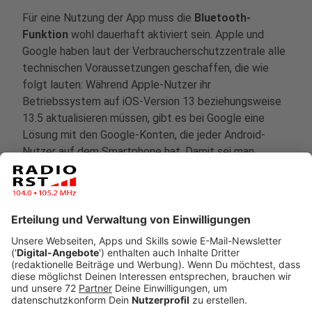
Für eine Nutzung der App muss die
Bluetooth-
Funktion
wohl dauerhaft aktiviert sein. Apple und
Google haben laut der Verbraucherschutzzentrale alle
technischen Voraussetzungen geschaffen, die wie
folgt lauten: Während Apple-Nutzer ihr
Betriebssystem auf iOS-Version 13 beziehungsweise
13.5 aktualisieren müssen, gibt es bei Google eine
Lösung mit den Google-Konten, die jeder Android-
Nutzer auf dem Smartphone hat. Damit sei man
unabhängig von Smartphone-Herstellern und erreiche
auch Nutzer, die keine Updates für ihr Betriebssystem
mehr erhalten. Eine genaue Beschreibung, wie ihr für
Android oder iOS (Apple) vorzugehen habt, findet ihr
über
diesen Link
.
Anzeige