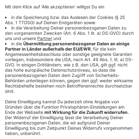
Studien zufolge sollten 60 Prozent der Bevölkerung
eines jeweiligen Landes eine solche App verwenden,
damit sie Erfolg hat. Die Bundesregierung sieht aber
schon positive Auswirkungen bei einer deutlich
geringeren Anzahl an Nutzern: "Jeder, der zusätzlich
mitmacht, ist eine Hilfe, um Kontaktketten
nachzuverfolgen", sagt die stellvertretende
Regierungssprecherin Ulrike Demmer.
Anzeige
Viele wollen aber offenbar die App nicht benutzen.
Gründe dafür seien vor allem Bedenken beim
Datenschutz und der Überwachung. Die App wird aber
mit Sicherheit nicht jedem Bürger vorgeschrieben: "
Da
es sich um eine
freiwillige App
handelt, die Menschen