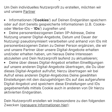
Experten der Uni Osnabrück untersuchen, wie die
Corona-Warn-App weltweit angenommen wird. Die App
ist dazu gedacht, Infektionsketten nachzuverfolgen
und schneller zu unterbrechen. Die Osnabrücker
Forscher haben mit französischen Kollegen eine
Online-Umfrage mit 25 Fragen in sechs Sprachen ins
Netz gestellt. Darin geht es darum, wie bekannt die
App ist, ob man sie nutzen würde und was sie für den
Beruf und fürs Privatleben bedeutet. Ziel sind
Erkenntnisse darüber, wie die App zu verbessern ist
oder wie man sie besser unters Volk bringt.
Hier geht
es zur Online-Umfrage.
Anzeige