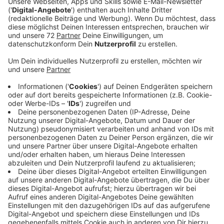
Coldplay hat sich mit einer Boyband zusammengetan
um einen Song zu produzieren. Das hätte man vor rund
15 Jahren wohl eher nicht gedacht. Doch der Erfolg
gibt ihnen recht. Denn "My Universe" ist schnell auf
Platz 1 der globalen Charts gesprungen. Er wird
millionenfach bei YouTube angeschaut. Der Song
handelt von der Stärke der Liebe, die, laut Coldplay-
Fronstänger Chris Martin, alle Grenzen und Hindernisse
überwinden kann. In einem Videoclip gaben die
koreanischen Popstars "BTS" preis, dass sie diesen
Song ihrer "Fan-Army" widmen wollen, da auch sie "ihr
Universum" seien.
Anzeige
Wir benötigen Ihre