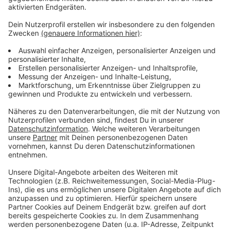
Zustimmung, um den YouTube
Video-Service zu laden!
Wir verwenden einen Service eines
Drittanbieters, um Videoinhalte
einzubetten. Dieser Service kann
Daten zu Ihren Aktivitäten
sammeln. Bitte lesen Sie die
Details durch und stimmen Sie der
Nutzung des Service zu, um dieses
Video anzusehen.
Mehr Informationen
Coldplay X BTS - My Universe: Die neue Single von
ihrem Album "Music From The Spheres"
Akzeptieren
Anzeige
powered by
Usercentrics Consent
Management Platform