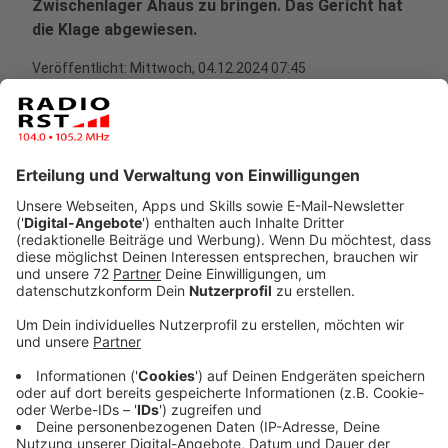
Zwischenlager Ahaus zu bringen. Das Gericht hat
die Klage abgewiesen.
Veröffentlicht:
Mittwoch, 04.12.2024 07:45
Anzeige
In unserer Region sind Castor-Transporte und die
Lagerung von Atommüll in Ahaus rechtens. Das hat das
Oberverwaltungsgericht Münster geurteilt. Die Stadt
Ahaus und ein Anwohner hatten dagegen geklagt, 152
Castor-Behälter aus dem Forschungsreaktor Jülich im
Zwischenlager Ahaus zu lagern. Das Gericht hat die
Klage abgewiesen. Das Gericht teilt die
Sicherheitsbedenken der Kläger nicht. Wann und ob die
Castoren nach Ahaus kommen, ist offen. Es gibt noch
keine Transportgenehmigung für die Fahrt.