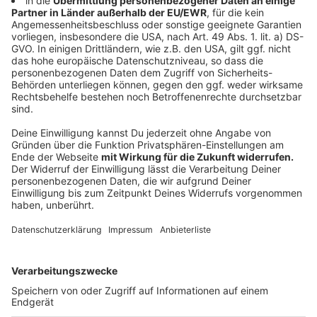
theoretisch möglichen Beschuss der Lagerhalle seien
bereits in früheren Änderungsgenehmigungen
thematisiert worden.
Anzeige
Deutliche Worte an die Politik
Anzeige
Der Vorsitzende Richter hatte sich zum Auftakt
überraschend deutlich in Richtung der Politik geäußert.
"Wir sitzen hier, weil die Politik versagt hat", sagte er.
Man habe sich für die Atomkraft entschieden, ohne zu
regeln, was mit dem Atommüll passiert. Und bei der
Endlagerfrage habe es die Politik ja auch nicht
besonders eilig. Nur irgendwo müsse der Atommüll ja
hin.