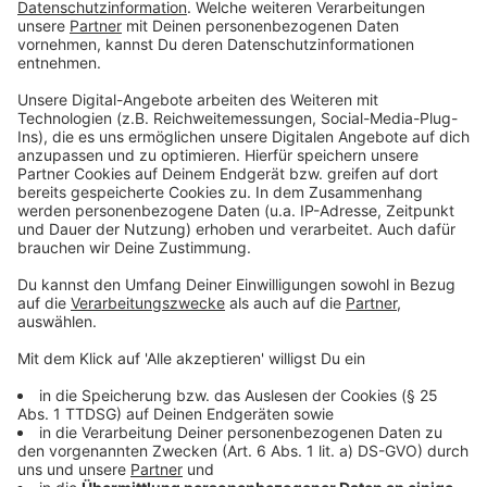
Geklagt vor dem OVG hatten die Stadt Ahaus und ein
Anwohner, die Klage richtete sich gegen die
Bundesrepublik. Nach ihrer Überzeugung hatte die
zuständige Aufsichtsbehörde für die 8.
Änderungsgenehmigung aus dem Jahr 2016
bestimmte Fragen zur Sicherheit der Anlage zum
Beispiel bei Angriffen von außen nicht genügend
erörtert. Damit sei die Genehmigung rechtswidrig - sie
ist nötig, um weitere Castoren im Zwischenlager
aufbewahren zu dürfen. Der 21. Senat des OVG teilt
die Bedenken der Kläger nicht. Die Behörde habe die
nötigen Fragen geklärt. Wenn es um
Geheimhaltungsfragen wie die Sicherheit des
Zwischenlagers im Fall von terroristischen Angriffen
gehe, sei klar, dass nicht alle Informationen
offengelegt werden. Ermittlungsdefizite der
Genehmigungsbehörde liegen laut OVG nicht vor. So
sei auch der Absturz eines großen Passagierflugzeugs
simuliert worden. Schutzmaßnahmen gegen einen