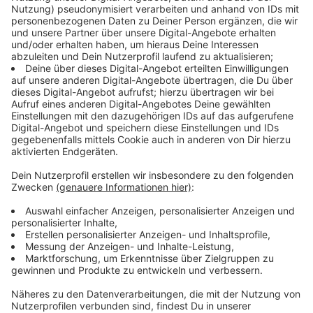
Anzeige
Das OVG ließ keine Revision zu, die Kläger haben die
Möglichkeit, dagegen Beschwerde am
Bundesverwaltungsgericht in Leipzig einzulegen. Die
Atommüllbehälter lagern weiter vorerst mit einer
Duldung in Jülich in der Nähe von Aachen. Die
Genehmigung für die Aufbewahrung dort ist
abgelaufen.
Anzeige
Gericht sieht keinen Grund gegen Lagerung in
Ahaus
Anzeige