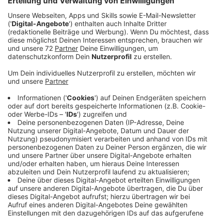
Ed Sheeran ist einer dieser Künstler, sagt Camila
Cabello, wenn man in Interviews gefragt wurde, mit
wem man mal gerne zusammenarbeiten würde, dann
hätte sie direkt "Ed Ed Ed!!!" geschrien. Vor allem das
gemeinsame Schreiben hat ihr viel Spaß gemacht.
Rausgekommen ist am Ende "Bam Bam" eine
entspannte Latino-Popnummer, mit der man gefühlt
direkt auf ein kubanisches Straßenfest gebeamt wird.
Und ein Song, über den im Netz schon heiß diskutiert
wird: Und zwar ob er sich inhaltlich um ihren Ex-Freund
Shawn Mendes dreht. Camila singt da nämlich unter
anderem am Anfang "Du sagtest, du hasst das Meer,
aber jetzt surfst du. Ich sagte, ich liebe dich ein Leben
lang, aber ich habe gerade unser Haus verkauft."
Eindeutiger geht es wohl kaum. Shawn Mendes soll
nämlich Angst vorm Meer gehabt haben und die Surf-