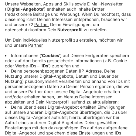
gesammelt. Die Bürgermeister haben sie heute
(03.09.) symbolisch an Bundestagsabgeordnete
aus unserer Region übergeben.
Veröffentlicht:
Dienstag, 03.09.2024 11:16
Anzeige
18.500 Unterschriften haben engagierte Bürgerinnen
und Bürger gesammelt - bisher. Weitere Listen sind
noch im Umlauf und werden nachgereicht. Die
Bürgermeister gehen davon aus, dass am Ende
deutlich mehr als 20.000 Unterschriften
zusammenkommen. Lengerichs Bürgermeister Wilhelm
Möhrke sagte bei der Übergabe der Petition, eine
Überlandleitung sei eindeutig nicht im Interesse der
Bürgerschaft. Vor vielen Jahren wären viele Leitungen
über Land verlaufen, die später alle unterirdisch