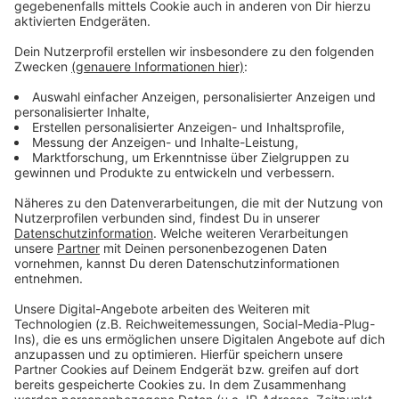
verlegt wurden. Jetzt wieder eine Leitung oberirdisch
zu verlegen, um sie in 20 Jahren wieder unterirdisch zu
verlegen, sei Unsinn.
Die Bundestagsabgeordneten Anja Karliczek (CDU) aus
Tecklenburg und Jürgen Coße (SPD) aus Neuenkirchen
haben die Unterschriften entgegengenommen. Beide
haben versprochen, sich in ihren Fraktionen dafür stark
zu machen. Auch die Bundestagsabgeordneten Kathrin
Vogler (DieLinke) und Jan-Niclas Gesenhues (Grüne),
beide aus Emsdetten, bekommen die Unterschrifte
überreicht. Aus organisatorischen Gründen passiert das
zu einem späteren Zeitpunkt.
Hintergrund ist eine geplante Stromtrasse, die die
Firma Amprion zwischen Westerkappeln und dem
Ruhrgebiet geplant.
Anzeige