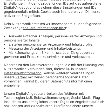
in Eigenverantwortung möglich. Bislang seien die
Kommunen nur dafür zuständig, die Vorschriften
durchzusetzen. Die drei Stadtoberhäupter fordern
flexible, ortsangepasste und praktisch umsetzbare
Lösungen.
Anzeige
Niedrige Inzidenz
Anzeige
Rostock, Münster und Tübingen hätten eigene Wege
zur Bekämpfung der Pandemie beschritten, die sich
als erfolgreich erwiesen hätten, betonten sie. Die
Sieben-Tage-Inzidenz in den drei Städten liege seit
Wochen unter 50. „Öffnungen in unseren Städten
wären also nach den bundesweit entwickelten