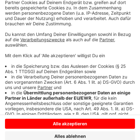
Maßstäben des Infektionsschutzgesetzes möglich.“
Wo die Pandemie gut unter Kontrolle sei und
Konzepte für verantwortliche Öffnungen vorlägen,
sollte dies gestattet werden. „Unser Leitbild sind die
mündigen Bürger vor Ort, auf deren Urteilskraft und
Kooperationswille wir bauen“, heißt es in der Erklärung.
Anzeige
Anzeige
Anzeige