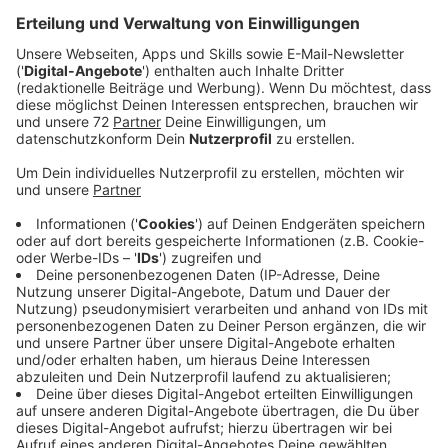
Teilöffnungen in Gastronomie und Handel möglich.
Veröffentlicht:
Dienstag, 02.03.2021 05:55
Anzeige
Münsters Oberbürgermeister Markus Lewe (CDU) und
seine Amtskollegen aus Tübingen (Boris Palmer, Grüne)
und Rostock (Claus Ruhe Madsen, parteilos) fordern
mehr Verantwortung. Jetzt schlage die Stunde der
Kommunen, heißt es in einer gemeinsamen Erklärung
vor der Bund/Länder-Runde morgen. Mit Schnelltests,
neuen Apps zur Kontaktnachverfolgung und lokale
Corona-Ampeln sollten sichere Teilöffnungen in
Gastronomie und Handel möglich werden. Dank Apps
wie Luca sei die direkte Kontaktverfolgung und
sofortige Quarantäne-Warnung im Infektionsfall
sichergestellt. Das mache das Öffnen von Einrichtung