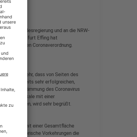
ef an die Bundesregierung und an die NRW-
reises Steinfurt Effing hat
erung der neuen Coronaverordnung.
r begrüßen sehr, dass von Seiten des
der einerseits sehr erfolgreichen,
hmen zur Eindämmung des Coronavirus
me, Ladenlokale mit einer
020 zu öffnen, wird sehr begrüßt.
inrichtungen mit einer Gesamtfläche
ene organisatorische Vorkehrungen die