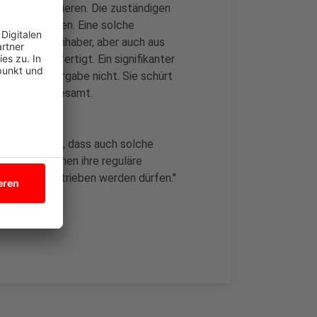
qm zu reduzieren. Die zuständigen
en überprüfen. Eine solche
n Geschäftsinhaber, aber auch aus
cht gerechtfertigt. Ein signifikanter
rch diese Vorgabe nicht. Sie schürt
ßnahmen insgesamt.
n so zu ändern, dass auch solche
sperrmaßnahmen ihre reguläre
0.04.2020 betrieben werden dürfen."