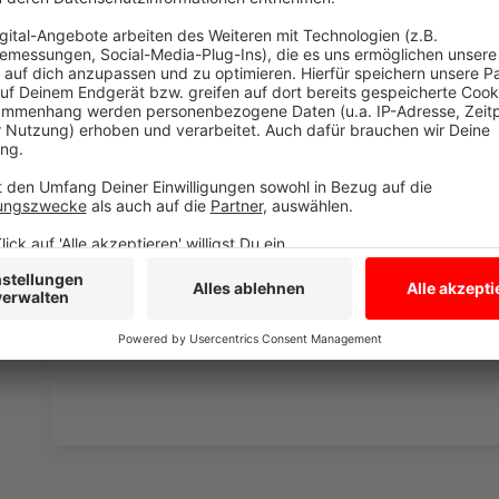
zugänglichen Verkaufsflächen auf höchstens 800 
Ordnungsämter könnten die Einhaltung der Vorgab
Ungleichbehandlung ist aus Sicht der betroffene
unserer Sicht als in der Region Verantwortliche, ni
Mehrwert für den Infektionsschutz ergibt sich du
Unfrieden und mindert die Akzeptanz für die Ma
Wir appellieren daher eindringlich, die Regelunge
Handlungseinrichtungen, die durch geeignete Ab
Verkaufsfläche auf unter 800 qm verringern, ab 2
Anzeige