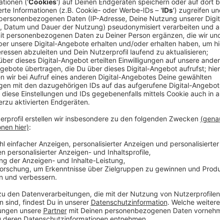
Anzeige
Politiker aus dem Münsterland haben einen Brandbri
Landesregierung geschrieben. Auch der Landrat des K
unterschrieben. Die Politiker fordern eine Nachbess
"Die Kreise im Münsterland und die Stadt Münste
Bundes und des Landes nun konkrete Lockerungen 
andererseits aber auch sehr belastenden Maßna
für den Einzelhandel erfolgen. Gerade die Maßnah
Verkaufsfläche von bis zu 800 qm ab dem 20.04.2
Nicht nachvollziehbar ist aber, dass es Handelse
größer als 800 qm nicht gestattet ist, durch eig