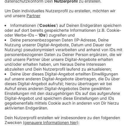
In Emsdetten hat es am frühen Morgen (03.05.) im
Behindertenwohnheim Grotthoff-Dahlmann-Stift
gebrannt. Nach Angaben der Feuerwehr-Leitstelle ist
das Feuer im Bereich der Küche ausgebrochen und es
entstand viel Rauch. Pflegekräfte und Feuerwehr
haben die 30 Bewohner aus dem Gebäude geholt. Die
meisten werden nun in der benachbarten
Wilhelmschule betreut. Einige bleiben im Heim. Ein
Mensch wurde leicht verletzt. Nach Angaben der
Polizei wurde der Betroffene wegen des Verdachts
auf Rauchgasvergiftung ins Krankenhaus gebracht.
Insgesamt waren 250 Einsatzkräfte in Emsdetten. Die
Polizei geht von einem technischen Defekt als
Brandursache aus.
Anzeige