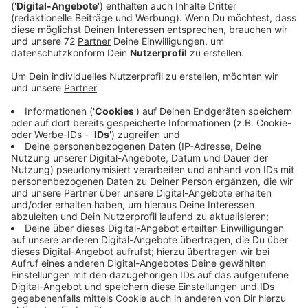
Anzeige
Die Evakuierung dauerte länger als geplant, weil Einige
in dem Wohngebiet sich weigerten, ihre Wohnungen zu
verlassen, bis die Polizei kam. Das gab es in Münster
nicht zum ersten Mal. Nur gut, dass der Berufsverkehr
noch nicht angefangen hatte, denn für die
Bombenentschärfung war die Kreuzung der Steinfurter
Straße mit dem Orleans-Ring gesperrt und der Verkehr
wurde umgeleitet.
Anzeige
In einer Woche der nächste
Blindgängerverdacht
Anzeige