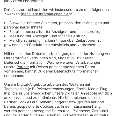
Heute in einer Woche (Di., 17.12.) gehen Fachleute
dem nächsten Blindgängerverdacht nach, dann in
Münsters Osten zwischen Umgehungsstraße und
Kanal. Für eine Bombenentschärfung würde unter
anderem die B51 Umgehungsstraße zwischen
Wolbecker Straße und Warendorfer Straße gesperrt,
außerdem die Manfred-von-Richthofen-Straße
südöstlich des Dortmund-Ems-Kanals. Ob es dazu
kommt, entscheidet sich, sobald der Verdachtspunkt
am Merschkamp freigelegt ist.
Anzeige