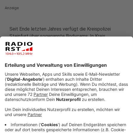
Anzeige
Seit Ende letzten Jahres verfügt die Kreispolizei
Steinfurt über sogenannte Bodycams. In Kreis
Steinfurt sind zurzeit 170 Kameras im Einsatz. Die Zahl
der Angriffe gegen Polizeibeamte ist dort 2019 im
Vergleich zum Vorjahr um 70% gestiegen (71 Fälle). Als
Ursache vermutet die Polizei einen Respektverlust
gegenüber Einsatzkräften in der Gesellschaft neben
der angestrengteren Verfolgung von Gewalt gegen
Beamte.
Die im Diensteinsatz offen an der Weste getragenen
Kameras dienen dazu solche Taten, zum Beispiel
Überfälle unter Alkoholeinfluss, zu verhindern. Studien
und erste Erfahrungen der Polizisten zeigten ihre
deeskalierende Wirkung, gerade bei