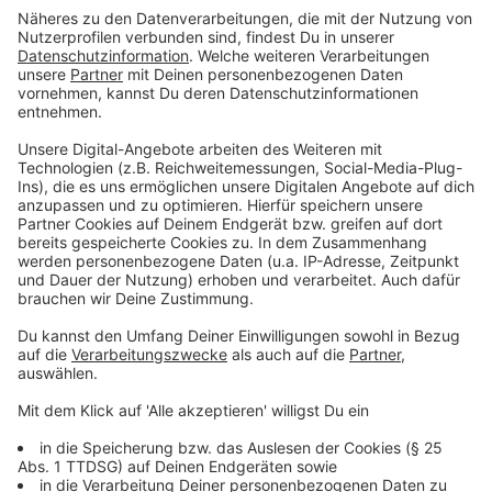
den Kameras auf den Computerserver dient eine
Dockingstation mit der die Kameras gleichzeitig
geladen werden.
Das Projekt zur Einführung der Bodycams in NRW hat 9
Millionen Euro gekostet.
Anzeige
crop_free
crop_free