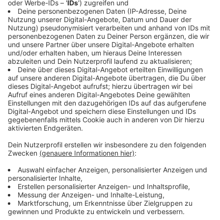
Wiederholungstätern. In gefährlichen Situationen
können sie per Knopfdruck aktiviert werden. Dies soll,
außer bei akuter Gefahr, von den Beamten vorher
mündlich mitgeteilt werden.
Ein Kommissar der Kreispolizei in Steinfurt sagte zum
Einsatz der Bodycams: "Ich fühle mich gestärkt in
unserem Auftreten und ein Stück weit sicherer soweit
wir es schaffen dadurch mögliche Eskalationen
abzuwenden".
Anzeige
Ein weiterer Nutzen der Bodycams ist ihr Einsatz als
Beweismittel vor Gericht. Hierfür müssen die sonst
nach 2 Wochen automatisch vom zentralen
Polizeiserver gelöschten Videodateien vorgemerkt
("getaggt") und von den zuständigen Behörden
angefragt werden. Zum Weiterleiten der Dateien von