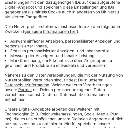
tätig. Das Bistum Münster schreitet jetzt erst ein, weil
die Vorwürfe nur von Dritten kämen und nie
ausgereicht hätten, um Strafmaßnahmen einzuleiten,
heißt es.
Das Bistum Münster hat den Fall der
Staatsanwaltschaft übergeben und eine
kirchenrechtliche Voruntersuchung eingeleitet.
Betroffene wenden sich an die
Ansprechpersonen
des
Bistums Münster wenden. Gemeindeabende in Ahaus
und Ochtrup bieten Raum für Gespräche.
Die Pfarrei Ahaus St. Marien lädt Menschen, die über
das Thema sprechen möchten, zu einem
Gemeindeabend ein. Dieser findet statt am Mittwoch,
19. Februar, um 19.30 Uhr im Karl-Leisner-Haus an der
Schloßstraße 23 in Ahaus.