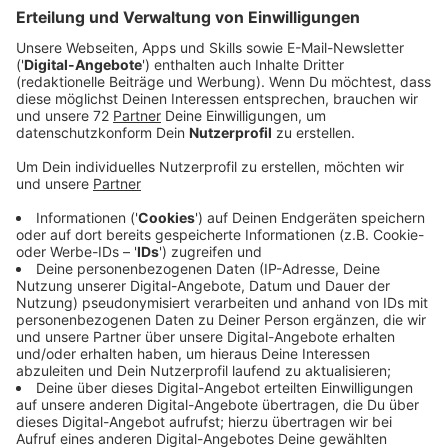
gegen den Priester ist aus dem Jahr 1993, als der
Beschuldigte Kaplan in Rodde war.
Veröffentlicht:
Montag, 17.02.2025 07:17
Anzeige
Münsters Bischof Genn hat einen Pastor aus Ahaus
suspendiert. Der Priester steht unter Verdacht des
sexuellen Missbrauchs. Gegen den Priester wurden
Ende Januar 2025 Vorwürfe des sexuellen
Missbrauchs erhoben. Die Vorfälle sollen ab 1995 in
Ochtrup stattgefunden haben. Bereits 1997 und 2010
gab es Hinweise auf Missbrauch, die jedoch keine
strafrechtlichen Konsequenzen nach sich zogen. Ein
weiterer Vorwurf aus dem Jahr 2022 bezog sich auf
1993, wurde jedoch wegen Verjährung eingestellt.
Damals war der Beschuldigte als Kaplan in Rodde