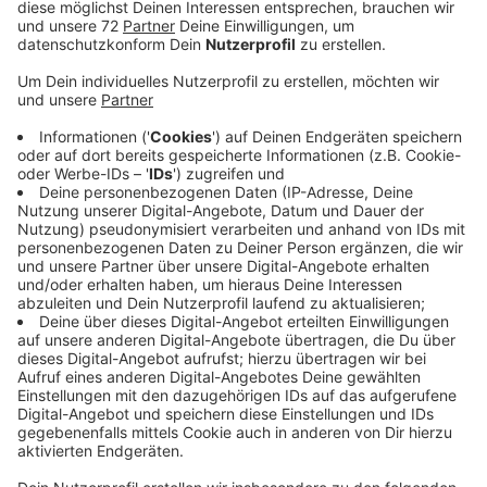
Anzeige
In vielen Klassenräumen in der Region hat es mit
Abstand halten gestern (22.04.20) gut geklappt. Am
Arnold-Jansen-Gymnasium in Sankt Arnold zum
Beispiel war das am ersten Schultag gut organisiert,
hat uns eine Stufensprecherin gesagt. Das sieht auch
der Lehrerverband Bildung und Erziehung im Kreis
Steinfurt so.
In manchen Schulen sei es jedoch auf den Fluren und in
den Toilettenräumen viel zu eng, sagte uns eine
Sprecherin des Lehrerverbandes. Sie fordert deshalb,
dass das NRW-Schulministerium Masken besorgt - für
Schüler und Lehrer.
Noch schwieriger werden es, wenn nach und nach mehr
Kinder in die Schulen kommen. Außerdem befürchtet
der Verband Bildung und Erziehung, dass sich der