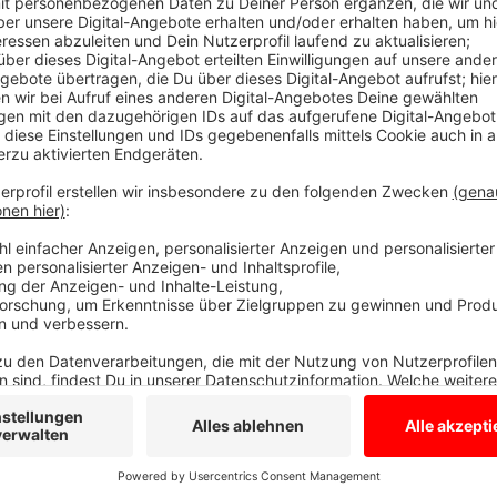
Anzeige
Gertje Forlong betreibt ein Stoffgeschäft in Mülhei
Melbourne. Deshalb weiß sie, dass die Tierrettungsst
die sich gerettete Tierbabys verkriechen können. Be
Nähanleitung für die Beutel gepostet. Denn Gertje Fo
Waldbränden und verkohlten Tieren in Australien ni
hundert Beutel aus allen Ecken Deutschlands sind inz
Ende Januar in Kisten und Koffern nach Australien sch
Cousine. Noch bis zum 25. Januar sammelt sie die Kä
Anzeige
Anzeige