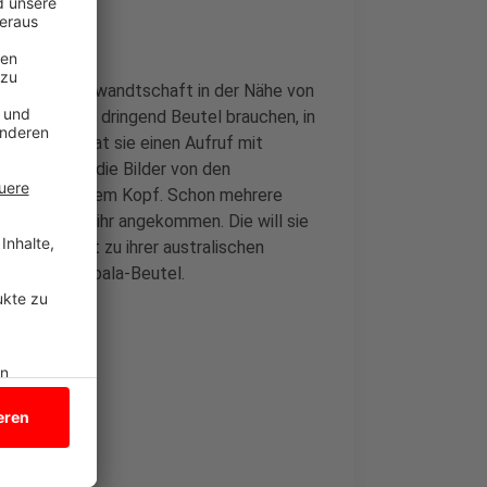
m und hat Verwandtschaft in der Nähe von
ationen dort dringend Beutel brauchen, in
i Facebook hat sie einen Aufruf mit
rlong kriegt die Bilder von den
cht mehr aus dem Kopf. Schon mehrere
wischen bei ihr angekommen. Die will sie
icken, direkt zu ihrer australischen
nguru- und Koala-Beutel.