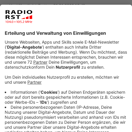
Veröffentlicht:
Freitag, 31.01.2020 13:40
Anzeige
Diese Zahl haben NRW-Verkehrsminister Hendrik Wüst
und Bahnvorstand Ronald Pofalla heute in Düsseldorf
vorgestellt.
Verglichen mit den Summen, die die Bahn
in den vergangenen Jahren in Nordrhein-Westfalen
investiert hat, gibt sie in diesem Jahr das Doppelte
aus. Bis zum Jahr 2024 soll die Summe auf über zwei
Milliarden Euro erhöht werden.
Anzeige
Strecke der S13 im Rheinland soll ausgebaut
werden