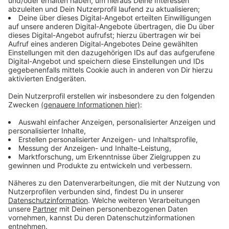
Anzeige
Zusätzlich haben Bahn und Land einen Vertrag über
eine Summe von 500 Millionen Euro abgeschlossen.
Mit dem Geld soll in den nächsten 10 Jahren vor allem
die Bahnstrecke Troisdorf-Bonn-Oberkassel
ausgebaut werden. Mit einer neuen Methode sollen
die Baustellen für die Bahnkunden erträglicher werden.
Man will einzelne Strecken lieber für zwei Wochen
sperren um die Arbeiten gebündelt vorzunehmen, als -
so wie bisher - monatelange Störungen zu
verursachen, weil die Arbeiten nur langsam
vorankommen.
Anzeige
©
VRR