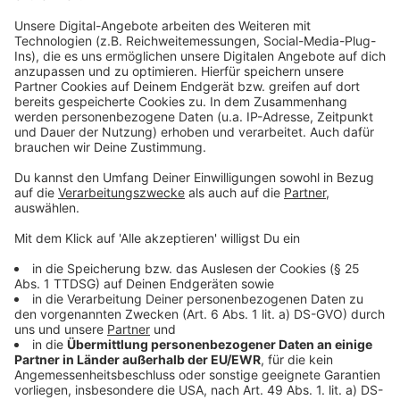
Viel Geld gibt die Bahn künftig für die Bahnstrecke der
S13 zwischen Troisdorf und Oberkassel aus.
Anzeige
Bund steckt insgesamt 86 Milliarden in die
Bahn
Anzeige
Das Geld kommt vom Bund: Die Bundesregierung hat
der Bahn für die kommenden 10 Jahre insgesamt 86
Milliarden Euro versprochen. Davon soll NRW
insgesamt etwa 12 bis 13 Prozent bekommen.
Hintergrund ist die Klimakrise. In der Politik will man,
dass die Bahn endlich von ihrem schlechten Image
wegkommt und dass Züge öfter und zuverlässiger