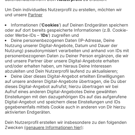
In Gelmer-Gittrup hat die Feuerwehr am Abend
(01.08.19) einen Mann aus einem Baggersee gezogen
und reanimiert. Die Ehefrau des Mannes hatte sich
verzweifelt an die Feuerwehr gewandt. Ein Problem
war, dass sie nicht wusste, wo sie war.
Kommunikationsprobleme führten dazu, dass die
Einsatzkräfte erst zur Werse gefahren sind. Der
Kontakt zur Frau bestand weiter. Als die Feuerwehr
dann am Baggersee ankam, fanden Taucher den Mann
schnell und setzten mit der Wiederbelebung ein. Der
Verunglückte wurde in die Uniklinik Münster gebracht
und ist dort verstorben.
Anzeige