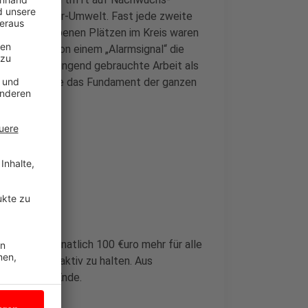
ft Bauen-Agrar-Umwelt. Fast jede zweite
 ausgeschriebenen Plätzen im Kreis waren
Rheine ist von einem „Alarmsignal“ die
er für die dringend gebrauchte Arbeit als
n, dann gerate das Fundament der ganzen
t deshalb monatlich 100 €uro mehr für alle
 Arbeit attraktiv zu halten. Aus
ung nicht zu Ende.