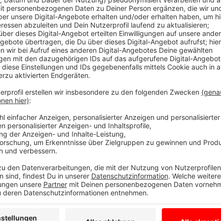
Mangel,“ heißt es dazu bei der Industriegewerkscha
Lehrstelle in der Baubranche ist unbesetzt. Von 144
zuletzt noch 66 zu vergeben. Bei der IGBAU Münster-
Rede. Wenn es den Firmen nicht gelinge, Schulabgäng
Maurer, Straßenbauer oder Baugeräteführer zu finde
Branche ins Wanken.
Anzeige
IG BAU: "Beruf attraktiver machen"
Anzeige
In der laufenden Tarifrunde fordert die Gewerkschaf
Azubis und Fahrgeld für den Weg zur Baustelle, um die
Unzufriedenheit bringe jeder dritte Azubi die Ausbild
Anzeige