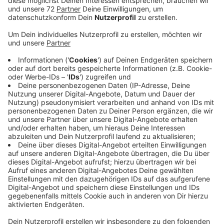
Anzeige
Nach dem schweren Unfall an der Eisenbahnstraße
laufen die Ermittlungen weiter. In der Nacht zu
Sonntag war auf regennasser Fahrbahn ein 18-Jähriger
aus Greven mit seinem Auto von der Straße
abgekommen und ist dabei in eine Menschengruppe
gefahren. Bei dem Vorfall wurden sieben Menschen
verletzt, vier von ihnen schwer. Ersten Ermittlungen
zufolge geriet das Auto beim Abbiegen von der
Warendorfer Straße auf die Eisenbahnstraße auf den
Gehweg und erfasste vier Passanten. Das Auto des
18-Jährigen prallte dann noch auf die gläserne
Fassade eines Hotels, so dass sie beschädigt wurde.
Der Unfallfahrer und zwei Mitinsassen erlitten den
Angaben zufolge leichte Verletzungen.
Ein Alkohol- und Drogentest bei dem Grevener ergab