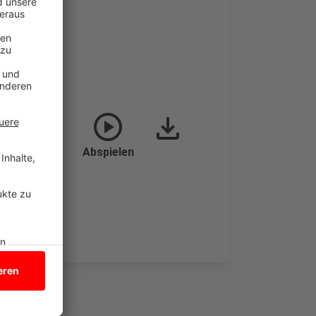
play_circle
download
Abspielen