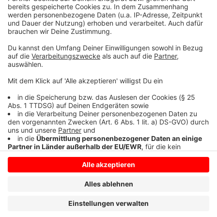
Tierpark: Es gibt Tiere aus der Region wie Bienen,
Weißstörche oder heimische Entenvögel. Daneben
gibt es exotische Tiere wie Erdmännchen,
Nordpersische Leoparden, Zebras oder Marabus.
Anzeige
Anzeige
Anzeige
Anzeige