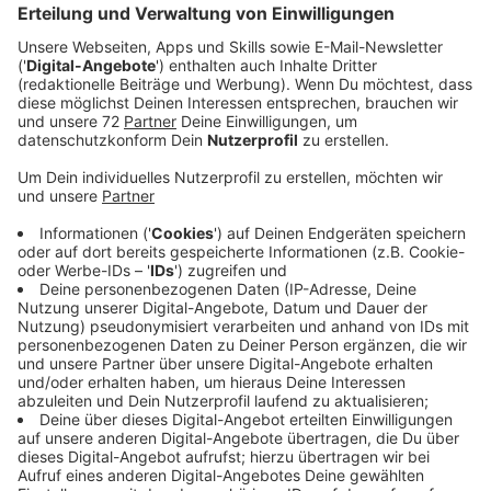
Kinder haben im Tierpark Nordhorn besonders viel zum
Knuddeln: Es gibt gleich zwei Streichelzoos. Im
Streichelzoo am Spielplatz sind Zwergziegen,
Zwergesel und die kleinsten Schafe der Welt zu
finden. Außerdem sind da dort Meerschweinchen,
Zwergkaninchen und kleine Hühner. Im Streichelzoo am
Vechtehof warten süße Ferkel vom Bunten
Bentheimer Schwein darauf, getreichelt zu werden.
Anzeige
Bambi mal anders
Anzeige
©
Franz Friehling