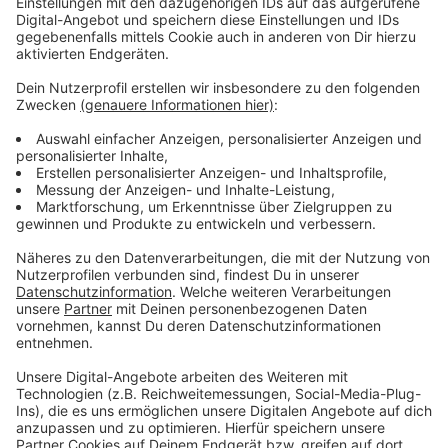
Anzeige
Ein besonderes Highlight die Vietnam-Sikahirsche. Die
Tiere sind vom Aussterben bedroht. Im Tierpark
Nordhorn gibt es Nachwuchs. Das Kälbchen sieht aus,
wie man sich ein kleines Bambi vorstellt. Und das
schöne bei den Tieren: Sie behalten die typischen
"Bambi-Flecken" ihr Leben lang.
Anzeige
Viele Tiere mehr
Anzeige
Ein besuch lohnt sich auch wegen der Vielfalt im