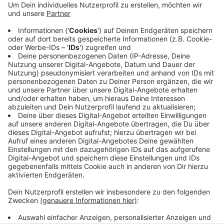
Im Kreis Steinfurt waren im April weniger Menschen
arbeitslos gemeldet. 9.951 Menschen waren ohne Job,
berichtet die Arbeitsagentur Rheine. Das ist ein
Rückgang um knapp 150 im Vergleich sowohl zum
Vormonat als auch zum Vorjahr. Die Arbeitslosenquote
ist eine der niedrigsten landesweit und liegt bei 3,9
Prozent. Im Vergleich zum Vorjahr ein Minus von 0,1
Prozentpunkten. Erfreulich für die Arbeitsagentur ist
die weiterhin hohe Nachfrage nach Arbeitskräften.
Anzeige
Anzeige