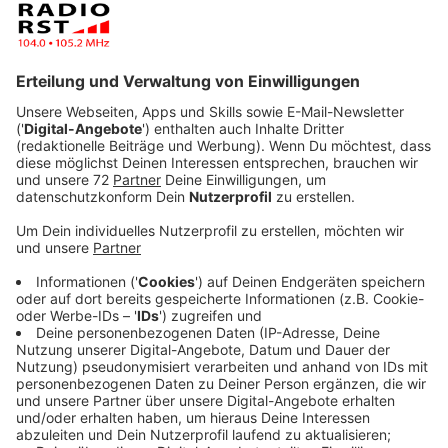
setzt ein Unternehmen aus Wallenhorst nun auf
eine App.
Veröffentlicht:
Dienstag, 04.08.2020 12:24
Anzeige
VIDAgo App und VIDAcard
Anzeige
Mit der VIDAgo App und der VIDAcard haben
Privatpersonen die Möglichkeit, sich nach einer
einmaligen Registrierung und Verifizierung - über eine
SMS - immer wieder per App oder Karte über einen
QR-Code beim Einlass ein- und beim Ausgang
auszuloggen. Durch die Verifizierung ist gesichert, dass
die echten Daten - zumindest die korrekte