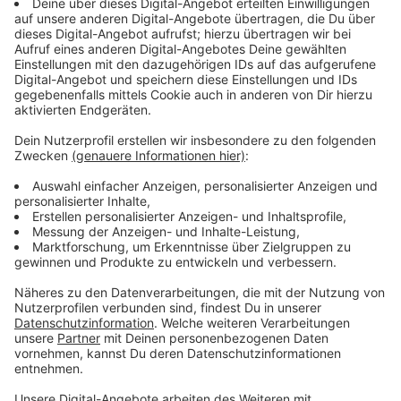
Handynummer - angegeben werden und die
Infektionsketten so korrekt zurückverfolgt werden
können. Das System arbeitet dabei, laut des
Unternehmens, anonym und datenschutzkonform.
Anzeige
Drei Freunde aus Wallenhorst
Anzeige
Das Unternehmen VIDAvelopment GmBH, das drei
Freunde aus Wallenhorst gründeten, setzt dabei auf
eine kostenlose Nutzung für Privatpersonen. Für
Gewerbe, die diesen Service nutzen, fallen Gebühren
an. Bisher gibt es fast 100 Gewerbe, darunter
Restaurants, Krankenhäuser, Friseursalons und
Sportstätten, die dieses System nutzen. Über 10.000