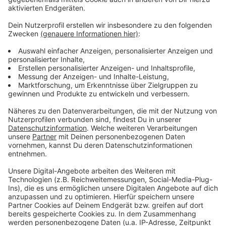
Wir benötigen Ihre
Zustimmung, um den YouTube
Video-Service zu laden!
Wir verwenden einen Service eines
Drittanbieters, um Videoinhalte
einzubetten. Dieser Service kann
Daten zu Ihren Aktivitäten
sammeln. Bitte lesen Sie die
Details durch und stimmen Sie der
Nutzung des Service zu, um dieses
Video anzusehen.
Mehr Informationen
Alvaro Soler - La Libertad
Akzeptieren
Anzeige
powered by
Usercentrics Consent
Management Platform