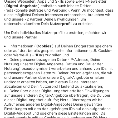
Sonnyboy mit Sommerhit
Anzeige
Mit seinem zweiten Album "Mar de Colores" ist Alvaro
Soler endgültig in den Top-Platzierungen der
europäischen Charts angekommen. Dieser Erfolg hat
ihm auch seinen Platz bei "Sing meinen Song"
gesichert. In der Sendung hat Alvaro Soler unter
anderem seine Version von Johannes Oerdings "Kreise"
performed. Johannes hat sich mit einer Version von
Solers "Sofia" revanchiert. Passend dazu gibt es nun
eine Sonderpressung von "Mar de Colores" und die
aktuelle SIngle "La Libertad"
Anzeige