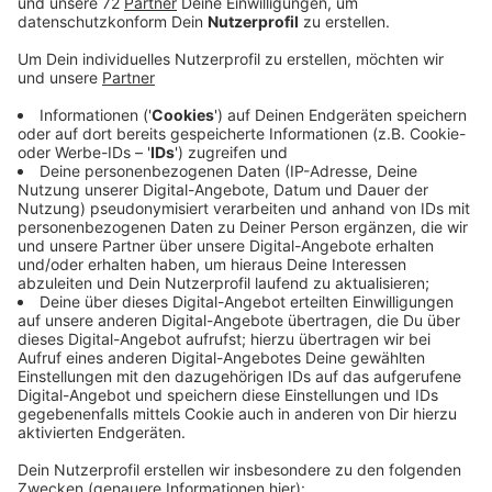
Veröffentlicht:
Donnerstag, 07.05.2020 11:43
Anzeige
Die Caritas empfiehlt, dass sich Besucher vorher
anmelden. Die Heime arbeiten zurzeit an Konzepten
für Besuche. Dafür ist unter anderem wichtig, wie die
Raum-Situation vor Ort und wieviel Personal im Einsatz
ist. Besuche außerhalb der Altenheime mit
Sicherheitsabstand sind weiter möglich. Sie waren
bisher auch erlaubt. Ab Sonntag sind auch Treffen in
den Heimen möglich, zum Beispiel im Café. Außerdem
sind bei bettlägrigen Bewohnern nun Einzelbesuche im
Zimmer erlaubt, heißt es von der Caritas in Münster.
Das klappe jedoch nur, wenn genügend Schutzmaterial
da ist und ein Mitarbeiter Zeit hat, die Angehörigen zu
begleiten.