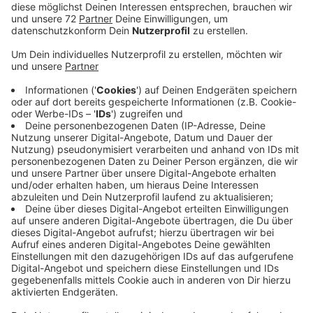
Veröffentlicht:
Mittwoch, 22.01.2020 11:49
Anzeige
Der Allwetterzoo Münster ist stolz auf seine erste
Nachzucht des neuen Jahrzehnts in seinem
Schildkrötenzentrum. Er ist damit weltweit der
zweiterfolgreichste Züchter dieser stark bedrohten
Art. Es handelt sich um eine Sulawesi Erdschildkröte.
Der Bestand ist weltweit als kritisch und vom
Aussterben bedroht eingestuft. Insgesamt sind nur
115 Nachzuchten bekannt. Das Tier im Allwetterzoo
ist Nummer 116. Der Zoo in Münster ist eine von zwei
Einrichtungen in Europa, die diese Art hält.
Anzeige