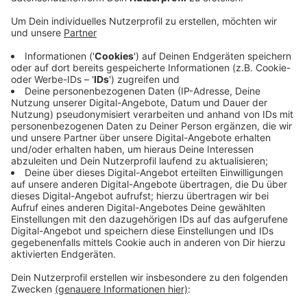
Anzeige
In dieser Woche gibt es an vielen Orten in Deutschland
Aktionen. In Ibbenbüren zum Beispiel stehen
Obstbäume für alle zum Ernten bereit. Die
Verbraucherzentrale Rheine gibt Tipps, wie wir weniger
Nahrungsmittel wegwerfen. Und auf dem Hof Junge-
Bornholt in Riesenbeck lernst du alles über Kartoffeln
und Kürbisse. Neben Tipps zur besseren Haltbarkeit
gibt es dort auch leckere Rezepte. Mehr Aktionen
findest du
hier
.
Anzeige