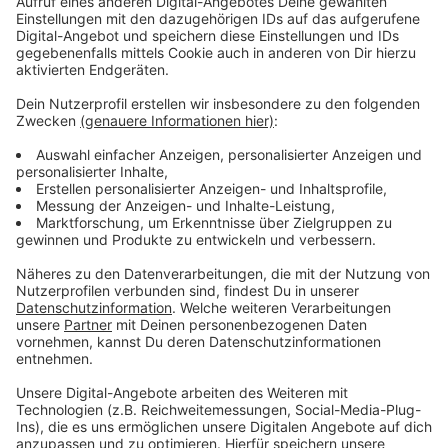
Mittel gespendet. Allein im vergangenen Spendenjahr
2020/21 wurde Hilfsbedürftigen in Nordrhein-
Westfalen mit über 16,3 Millionen Euro tatkräftig
geholfen. Lichtblicke wurde unter anderem von den 45
NRW-Lokalradios ins Leben gerufen, zu denen auch
RADIO RST gehört.
Anzeige
Spendengelder aus Wunschzisterne
Anzeige
Die einstige Zisterne war Teil der Kläranlage einer
Ochtruper Textilfirma. Seit 2015 ist sie im Eingang
Nord des Designer Outlets zu finden. Als sogenannte
Wunschzisterne bewirkt sie heute Gutes. Liebe,
Gesundheit und Wohlstand werden in Form von