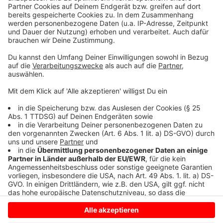
Bronzestelen mit auf Gold polierten Tierköpfen
symbolisiert. So steht die Taube für Liebe, der
Löwenkopf stellt Gesundheit dar und das Schwein
beschreibt symbolisch den Wohlstand. Die
Geldspende fällt durch einen Schacht, der von der
jeweiligen Stele ausgeht, auf eine auf den Boden
eingelassene Drehscheibe in der Zisterne.
Anzeige
Anzeige
Anzeige