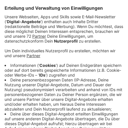
Veröffentlicht:
Freitag, 17.12.2021 13:35
Anzeige
Designer Outlet spendet
Anzeige
Wie auch in den vergangenen Jahre gehört die Aktion
Lichtblicke zu den Spendenempfängern. Der Verein
freut sich über eine Spende in Höhe von 5.145,11 Euro.
Die Aktion Lichtblicke e.V. kümmert sich besonders um
Menschen, die materiell, finanziell und seelisch in Not
geraten sind. Hier sind es insbesondere Kinder, die
unter den Notsituationen ihrer Familien leiden. Gerade
den Kleinsten werden Aufmerksamkeit, Solidarität und