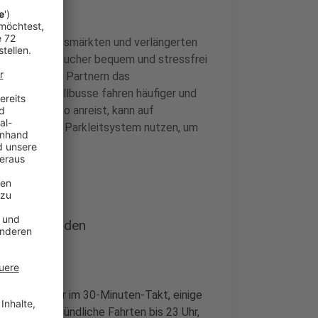
len Weihnachtsmärkten und verlängerten
innen und Besucher bequem und stressfrei
gemeinsam mit Partnern das
e und Schnellbusse fahren häufiger und
mit dem Auto anreist, kann auf
ifen und das Parkleitsystem nutzen, um
tswochenenden
 etwa 21 Uhr im 30-Minuten-Takt, einige
bietet halbstündliche Fahrten bis 23 Uhr,