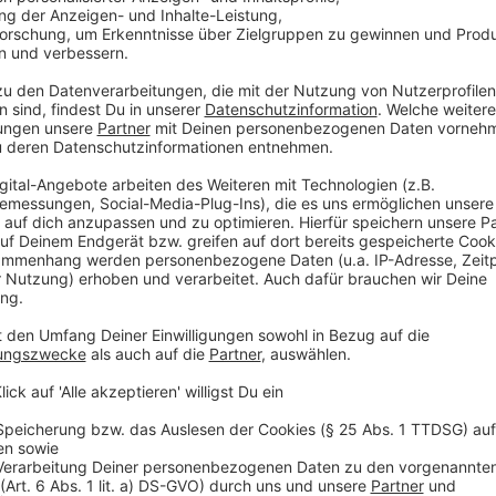
danach folgt ein durchgehender Stundentakt. Auch 
Stadtbusse nach dem Sonn- und Feiertagsfahrplan. 
Nachfrage.
Die Schnell- und Regionalbusse nach Münster fahre
stündlich. Auf stark frequentierten Linien gibt es zu
bis dreimal pro Stunde unterwegs sind. Für den Rück
Samstagnachmittagen zusätzliche Verbindungen auf d
und R11 bereit. Auch an Werktagen im Advent gibt es
Die Regionalbahnen (RB) bedienen alle Bahnhöfe im
Stundentakt. An den Adventswochenenden gibt es 
Hauptbahnhof auf allen Strecken bis nach Mitternach
Regionalexpress-Linien (RE) auf einigen Hauptstrec
Anzeige
Park-and-Ride: Bequem parken und mit dem