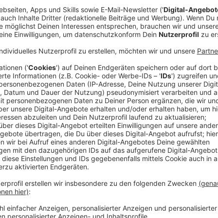
Die Adventszeit in Münster lockt mit stimmungsvol
Öffnungszeiten der Geschäfte. Damit alle Besucher
in die Innenstadt gelangen, hat die Stadt Münster 
Verkehrsangebot erweitert. Stadtbusse, Regionalzüg
länger, besonders an den Adventswochenenden. Wer 
praktische Park-and-Ride-Angebote (P+R) zurückgre
freie Stellplätze schnell zu finden.
Anzeige
Mehr Bus- und Zugverbindungen an Adven
Anzeige
An den Adventssamstagen fahren die Stadtbusse bis
Linien sogar alle 20 Minuten. Der Nachtbus-Fahrplan 