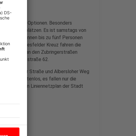
 mehrere P+R-Optionen. Besonders
 1.000 Stellplätzen. Es ist samstags von
Euro. Damit können bis zu fünf Personen
ngen. Vom Coesfelder Kreuz fahren die
s Parkhaus ist an den Zubringerstraßen
lautet Domagkstraße 62.
ionen Weseler Straße und Albersloher Weg
 Parken kostenlos, es fallen nur die
m interaktiven Liniennetzplan der Stadt