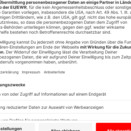
Anzeige
Für Autofahrerinnen und Autofahrer bietet Münster
praktisch ist das Parkhaus Coesfelder Kreuz mit fast
8 bis 23 Uhr geöffnet, ein Tagesticket kostet fünf 
die Stadtbusse nutzen, um in die Innenstadt zu gela
Linien 1, 5, 11, 12, 13 und 21 direkt ins Zentrum. Da
ausgeschildert, die Adresse für Navigationsgeräte 
Weitere P+R-Plätze befinden sich an den Mobilstat
und am Preußenstadion (Hammer Straße). Hier ist das
Kosten für die Busfahrt an. Alle P+R-Plätze stehen i
Münster.
Anzeige
Parkleitsystem für die Innenstadt