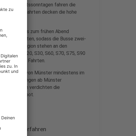
an den Adventssonntagen fahren die
Zusätzliche Fahrten decken die hohe
n samstags bis zum frühen Abend
sätzliche Fahrten, sodass die Busse zwei-
weg in die Region stehen an den
en Linien S20, S30, S60, S70, S75, S90
 zusätzliche Fahrten.
 Stadtgebiet von Münster mindestens im
Spätverbindungen ab Münster
t. Zusätzlich verdichten die
ken das Angebot.
 Bus weiterfahren