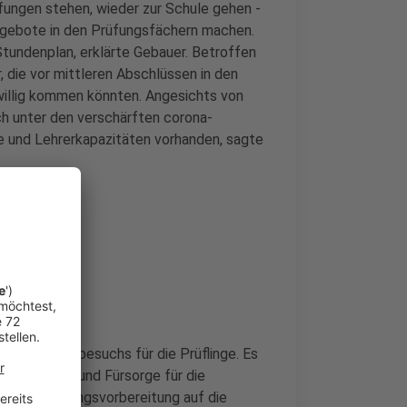
fungen stehen, wieder zur Schule gehen -
Angebote in den Prüfungsfächern machen.
Stundenplan, erklärte Gebauer. Betroffen
 die vor mittleren Abschlüssen in den
willig kommen könnten. Angesichts von
uch unter den verschärften corona-
e und Lehrerkapazitäten vorhanden, sagte
keit des Schulbesuchs für die Prüflinge. Es
tionsrisiko und Fürsorge für die
senen Prüfungsvorbereitung auf die