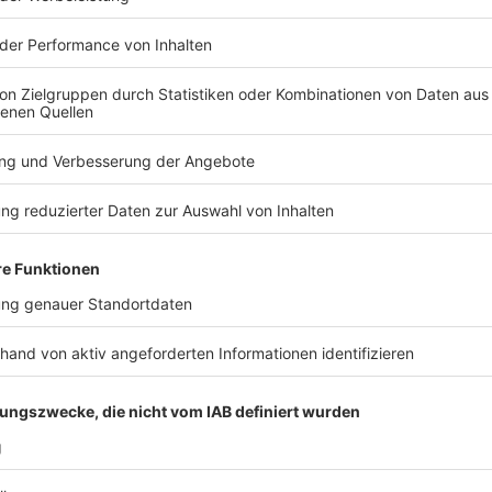
Anzeige
Im laufenden Schuljahr sollen Schüler grundsätzlich 
versetzt werden.
Anzeige
Erprobungsstufe
Anzeige
Auch nach Ende der Erprobungsstufe nach Klasse 6 s
wechseln müssen. Eltern sollen allerdings die Möglichk
Ehrenrunde drehen zu lassen. "Eine solche freiwillige
Sitzenbleiben gewertet werden", so Gebauer.
Anzeige