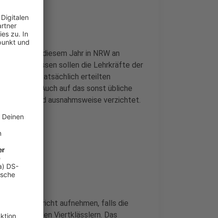
P 10) wird in diesem Jahr in NRW an
et. Stattdessen sollen die Lehrkräfte der
ker auf den tatsächlich erteilten
ben werden. Auch auf das sonst übliche
rüfungen wird ausnahmsweise verzichtet.
er den Unterricht aufnehmen, falls die
hst nur mit den Viertklässlern. Das