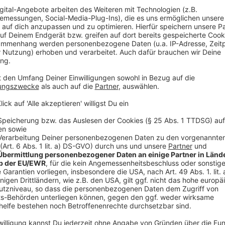
Klasse 10
Anzeige
Auf die zentrale Prüfung nach der zehnten Klasse (Z
Haupt-, Real-, Sekundar- und Gesamtschulen verzicht
Schulen eine Klassenarbeit schreiben lassen, die stär
Unterricht Bezug nimmt. Die Fristen können verscho
Abschlussverfahren mit Vornoten und Abweichungsp
Anzeige
Grundschulen
Anzeige
Grundschulen sollen ab dem 4. Mai schrittweise wied
Entwicklung der Infektionszahlen das zulässt - zunäc