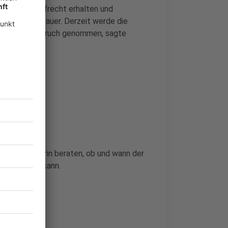
hs werde aufrecht erhalten und
, sagte Gebauer. Derzeit werde die
schaft in Anspruch genommen, sagte
Bundeskanzlerin beraten, ob und wann der
ehnt werden kann.