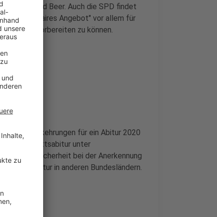
raktion, Sigrid Beer. Auch die SPD findet
ngegen ein "faires Angebot" vor allem für
ich besser vorbereiten zu können.
htliche Vorkehrungen für ein Abitur 2020
 Durchschnittsabitur unter
rgleichbare Sicherheit bei der Anerkennung
reichten Abitur in anderen Bundesländern.