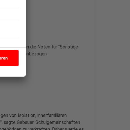
tanz können in die Noten für "Sonstige
 Zeugnisnote einbezogen.
gen von Isolation, innerfamiliären
en", sagte Gebauer. Schulgemeinschaften
ngehörigen zu verkraften. Daher werde es