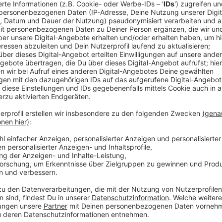
Schüler abzuwälzen, sagte die Bildungsexpertin der F
das Konzept "nicht schlüssig". Gebauer sieht darin hi
Schüler, die aus schwierigen Situationen kämen, um s
Anzeige
Abi ohne Prüfung
Anzeige
"Für den absoluten Notfall" werde NRW auch schulrec
ohne Abschlussprüfungen treffen, sagte Gebauer. Ein
Berücksichtigung der Vornoten liefere aber keine ve
und verschaffe Nachteile gegenüber einem regulär er
Anzeige