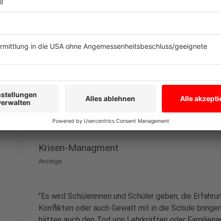
Bewertungen
Anzeige
Gute Leistungen aus der Zeit des Unterrichts auf Dis
Mitarbeit" einfließen, schlechte werden nicht in die
Anzeige
Krisen-Managment
Anzeige
"Es wird Schülerinnen und Schüler geben, die Erfahrun
Konflikten oder auch Gewalt mit in die Schule bring
hätten auch den Tod von Lehrkräften oder Familiena