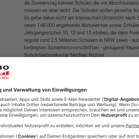
Ab Donnerstag können Schüler, die vor Abschlussprü
müssen es aber nicht. Die Schulen sollen gezielte 
Es gehe dabei nicht um klassischen Unterricht nach 
seien 148 000 angehende Abiturienten sowie Schüler,
Jahrgangsstufen 10, 12 und 13 stehen, die dann frei
regulär rund 2,5 Millionen Schülern in NRW seien - a
bedingten Sicherheitsvorschriften - genügend Räum
Schulstaatssekretär Mathias Richter.
Anzeige
Freiwilligkeit
Anzeige
Die oppositionellen Grünen kritisierten die Freiwillig
sei "verantwortungslos", die Abwägung zwischen Infek
Gesundheit der eigenen Familie sowie einer angemes