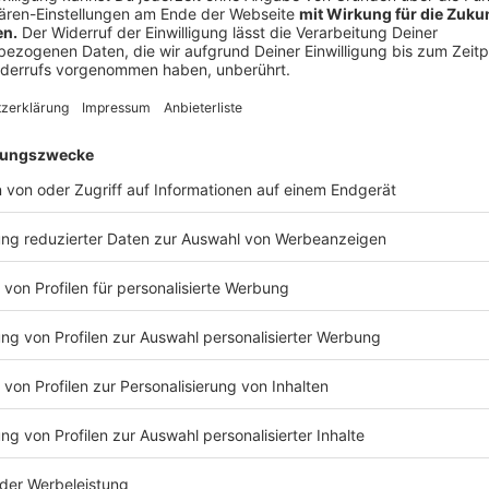
Notbetreuungsprogramm für die Klassen eins bis sec
gegebenenfalls um weitere Bedarfsgruppen erweitert
Notbetreuung nur für etwa ein Prozent der Schüler
Staatssekretär Richter.
Anzeige
Weitere Jahrgänge
Anzeige
Am 30. April wollen die Ministerpräsidenten mit der 
Unterricht schrittweise auf weitere Klassen ausged
Anzeige
Sitzenbleiben