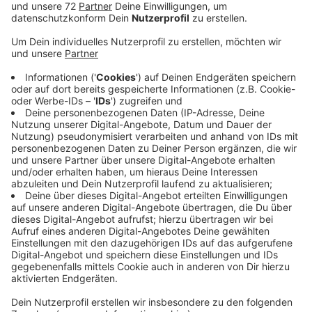
Veröffentlicht:
Dienstag, 17.06.2025 08:07
Anzeige
Professor Dr. Samir Salameh von der FH Münster
startet um 9 Uhr seine dritte Marathonvorlesung.
Ganze 33 Stunden spricht er über mechanische
Verfahrenstechnik und Kreislaufwirtschaft – ein neuer
Rekord!
Nach einer 24-stündigen Vorlesung im Jahr 2023 und
30 Stunden im Jahr 2024 steigert sich Professor
Salameh dieses Jahr noch. Ab 9 Uhr gehört ihm der
Hörsaal auf dem Technologie-Campus Steinfurt. Bis
zum 18. Juni 2025 um 18 Uhr können Interessierte live
dabei sein – entweder vor Ort oder per
Livestream
.
Wer die gesamte Vorlesung durchhält, wird mit einem